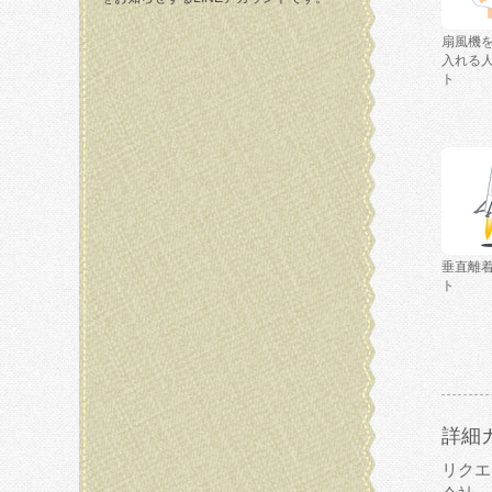
扇風機
入れる
ト
垂直離
ト
詳細
リクエ