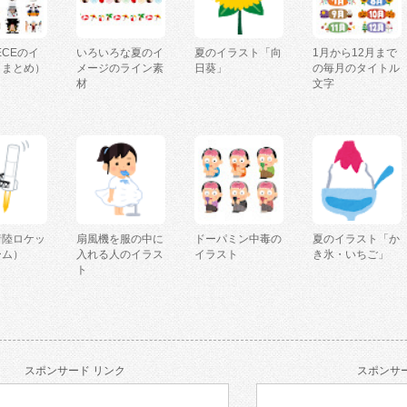
IECEのイ
いろいろな夏のイ
夏のイラスト「向
1月から12月まで
（まとめ）
メージのライン素
日葵」
の毎月のタイトル
材
文字
着陸ロケッ
扇風機を服の中に
ドーパミン中毒の
夏のイラスト「か
ーム）
入れる人のイラス
イラスト
き氷・いちご」
ト
スポンサード リンク
スポンサー