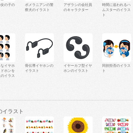
の女の子の
ポメラニアンの警
アザラシの会社員
時間に追われるハ
ト
察犬のイラスト
のキャラクター
ムスターのイラス
ト
ろなイヤホ
骨伝導イヤホンの
イヤーカフ型イヤ
同担拒否のイラス
ッドホンを
イラスト
ホンのイラスト
ト
人のイラス
のイラスト