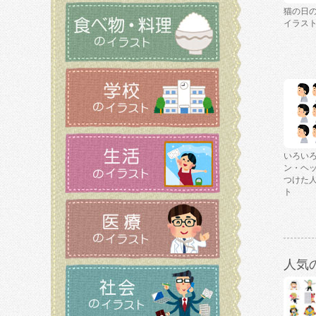
猫の日
イラス
いろい
ン・ヘ
つけた
ト
人気