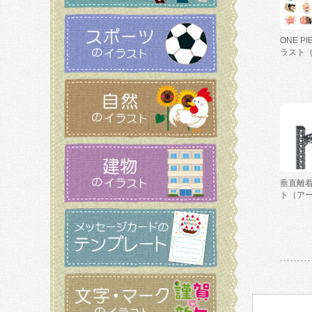
ONE P
ラスト
垂直離
ト（ア