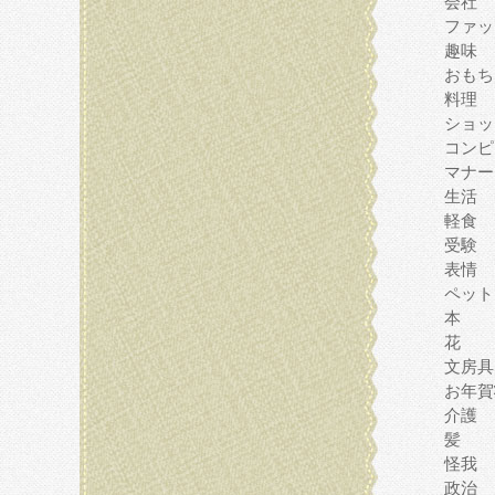
会社
ファッ
趣味
おもち
料理
ショッ
コンピ
マナー
生活
軽食
受験
表情
ペット
本
花
文房具
お年賀
介護
髪
怪我
政治