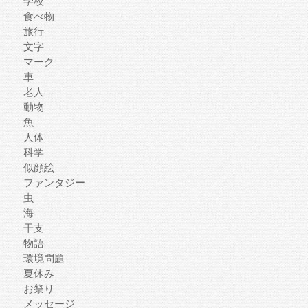
学校
食べ物
旅行
文字
マーク
車
老人
動物
魚
人体
科学
似顔絵
ファンタジー
虫
海
干支
物語
環境問題
夏休み
お祭り
メッセージ