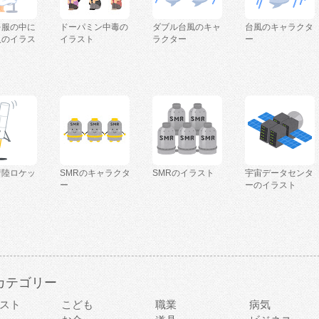
を服の中に
ドーパミン中毒の
ダブル台風のキャ
台風のキャラクタ
人のイラス
イラスト
ラクター
ー
着陸ロケッ
SMRのキャラクタ
SMRのイラスト
宇宙データセンタ
ー
ーのイラスト
カテゴリー
スト
こども
職業
病気