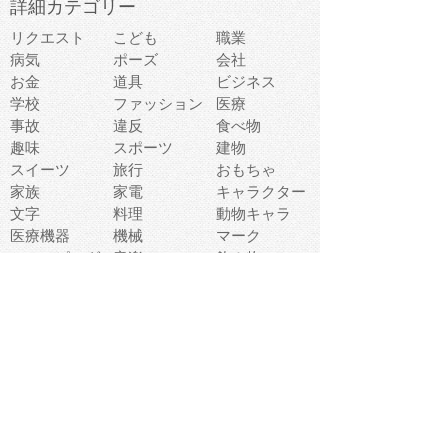
詳細カテゴリー
リクエスト
こども
職業
病気
ポーズ
会社
お金
道具
ビジネス
学校
ファッション
医療
事故
違反
食べ物
趣味
スポーツ
建物
スイーツ
旅行
おもちゃ
家族
家電
キャラクター
文字
料理
動物キャラ
医療機器
機械
マーク
ショッピング
音楽
飲み物
日本
車
コンピュータ
ー
パーティ
スマートフォ
家具
ン
老人
マナー
食事
乗り物
若者
動物
生活
インターネッ
友達
夏
ト
魚
軽食