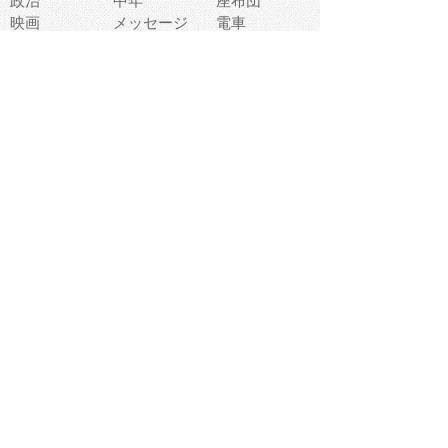
政治
中年
座布団
映画
メッセージ
電車
ゴミ
楽器
パン
宗教
幼稚園
エネルギー
引越し
農業
自転車
オリンピック
飾り
お寿司
POP
食べ物キャラ
ダンス
体育
梅雨
棒人間
周辺機器
メタボリック
お葬式
思い出
歯
集合
運動会
春
室内
流通
カフェ
お誕生日
宇宙
英語
バレンタイン
サッカー
野球
吹奏楽
トイレ
秋
歌
卒業式
夏バテ
健康診断
爬虫類両生類
フレーム
新社会人
天気
洗濯
ハロウィン
お弁当
ぴょこ
文化祭
ライン
古代生物
ゴールデンウ
ィーク