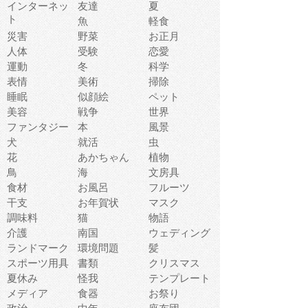
インターネッ
友達
夏
ト
魚
軽食
災害
野菜
お正月
人体
受験
恋愛
運動
冬
科学
表情
美術
掃除
睡眠
似顔絵
ペット
美容
戦争
世界
ファンタジー
本
風景
犬
就活
虫
花
あかちゃん
植物
鳥
海
文房具
食材
お風呂
フルーツ
干支
お年賀状
マスク
調味料
猫
物語
介護
南国
ウェディング
ランドマーク
環境問題
髪
スポーツ用具
書類
クリスマス
夏休み
怪我
テンプレート
メディア
食器
お祭り