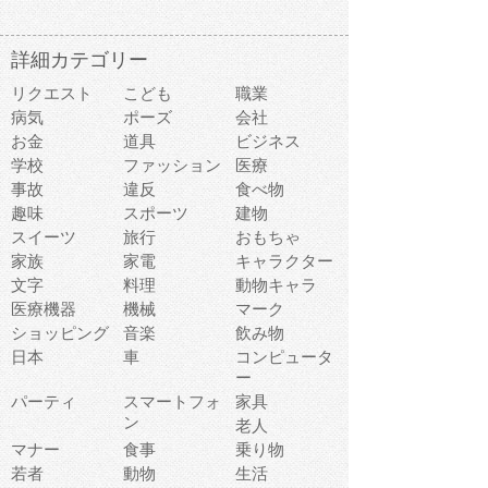
詳細カテゴリー
リクエスト
こども
職業
病気
ポーズ
会社
お金
道具
ビジネス
学校
ファッション
医療
事故
違反
食べ物
趣味
スポーツ
建物
スイーツ
旅行
おもちゃ
家族
家電
キャラクター
文字
料理
動物キャラ
医療機器
機械
マーク
ショッピング
音楽
飲み物
日本
車
コンピュータ
ー
パーティ
スマートフォ
家具
ン
老人
マナー
食事
乗り物
若者
動物
生活