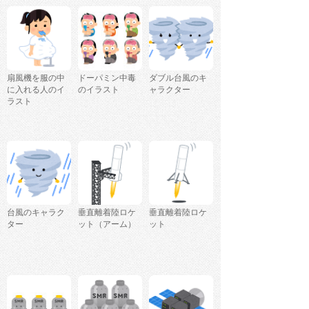
扇風機を服の中
ドーパミン中毒
ダブル台風のキ
に入れる人のイ
のイラスト
ャラクター
ラスト
台風のキャラク
垂直離着陸ロケ
垂直離着陸ロケ
ター
ット（アーム）
ット