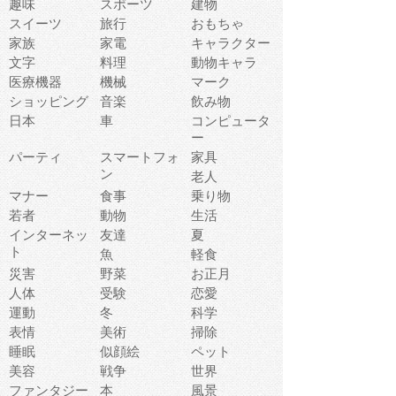
趣味
スポーツ
建物
スイーツ
旅行
おもちゃ
家族
家電
キャラクター
文字
料理
動物キャラ
医療機器
機械
マーク
ショッピング
音楽
飲み物
日本
車
コンピュータ
ー
パーティ
スマートフォ
家具
ン
老人
マナー
食事
乗り物
若者
動物
生活
インターネッ
友達
夏
ト
魚
軽食
災害
野菜
お正月
人体
受験
恋愛
運動
冬
科学
表情
美術
掃除
睡眠
似顔絵
ペット
美容
戦争
世界
ファンタジー
本
風景