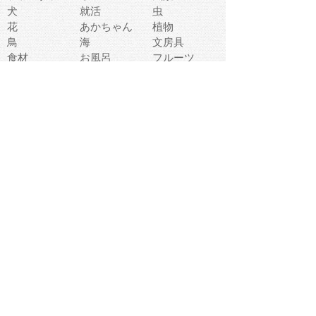
犬
就活
虫
花
あかちゃん
植物
鳥
海
文房具
食材
お風呂
フルーツ
干支
お年賀状
マスク
調味料
猫
物語
介護
南国
ウェディング
ランドマーク
環境問題
髪
スポーツ用具
書類
クリスマス
夏休み
怪我
テンプレート
メディア
食器
お祭り
政治
中年
座布団
映画
メッセージ
電車
ゴミ
楽器
パン
宗教
幼稚園
エネルギー
引越し
農業
自転車
オリンピック
飾り
お寿司
POP
食べ物キャラ
ダンス
体育
梅雨
棒人間
周辺機器
メタボリック
お葬式