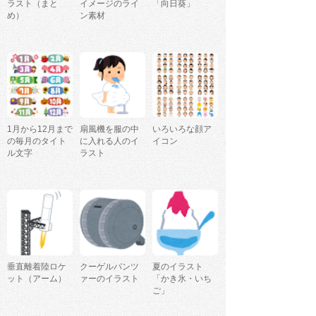
ラスト（まと
イメージのライ
「向日葵」
め）
ン素材
1月から12月まで
扇風機を服の中
いろいろな顔ア
の毎月のタイト
に入れる人のイ
イコン
ル文字
ラスト
垂直離着陸ロケ
クーゲルパンツ
夏のイラスト
ット（アーム）
ァーのイラスト
「かき氷・いち
ご」