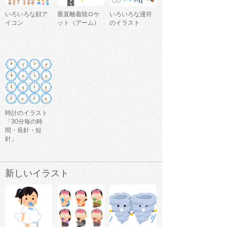
いろいろな顔ア
垂直離着陸ロケ
いろいろな漫符
イコン
ット（アーム）
のイラスト
時計のイラスト
「30分毎の時
間・長針・短
針」
新しいイラスト