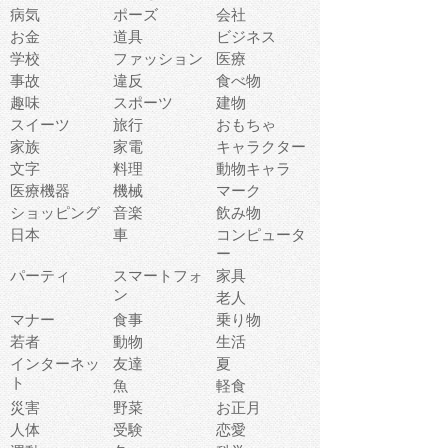
病気
ポーズ
会社
お金
道具
ビジネス
学校
ファッション
医療
事故
違反
食べ物
趣味
スポーツ
建物
スイーツ
旅行
おもちゃ
家族
家電
キャラクター
文字
料理
動物キャラ
医療機器
機械
マーク
ショッピング
音楽
飲み物
日本
車
コンピュータ
ー
パーティ
スマートフォ
家具
ン
老人
マナー
食事
乗り物
若者
動物
生活
インターネッ
友達
夏
ト
魚
軽食
災害
野菜
お正月
人体
受験
恋愛