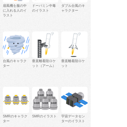
扇風機を服の中
ドーパミン中毒
ダブル台風のキ
に入れる人のイ
のイラスト
ャラクター
ラスト
台風のキャラク
垂直離着陸ロケ
垂直離着陸ロケ
ター
ット（アーム）
ット
SMRのキャラク
SMRのイラスト
宇宙データセン
ター
ターのイラスト