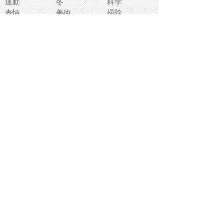
運動
冬
科学
表情
美術
掃除
睡眠
似顔絵
ペット
美容
戦争
世界
ファンタジー
本
風景
犬
就活
虫
花
あかちゃん
植物
鳥
海
文房具
食材
お風呂
フルーツ
干支
お年賀状
マスク
調味料
猫
物語
介護
南国
ウェディング
ランドマーク
環境問題
髪
スポーツ用具
書類
クリスマス
夏休み
怪我
テンプレート
メディア
食器
お祭り
政治
中年
座布団
映画
メッセージ
電車
ゴミ
楽器
パン
宗教
幼稚園
エネルギー
引越し
農業
自転車