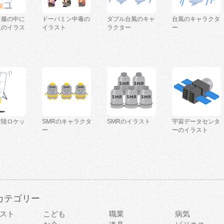
を服の中に
ドーパミン中毒の
ダブル台風のキャ
台風のキャラクタ
人のイラス
イラスト
ラクター
ー
着陸ロケッ
SMRのキャラクタ
SMRのイラスト
宇宙データセンタ
ー
ーのイラスト
カテゴリー
スト
こども
職業
病気