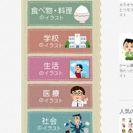
カラオ
とリモ
スト
ゲーム
当たっ
スト
人気