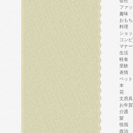
会社
ファッ
趣味
おもち
料理
ショッ
コンピ
マナー
生活
軽食
受験
表情
ペット
本
花
文房具
お年賀
介護
髪
怪我
政治