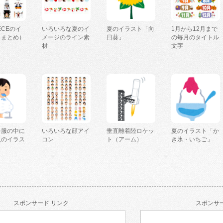
IECEのイ
いろいろな夏のイ
夏のイラスト「向
1月から12月まで
（まとめ）
メージのライン素
日葵」
の毎月のタイトル
材
文字
を服の中に
いろいろな顔アイ
垂直離着陸ロケッ
夏のイラスト「か
人のイラス
コン
ト（アーム）
き氷・いちご」
スポンサード リンク
スポンサー