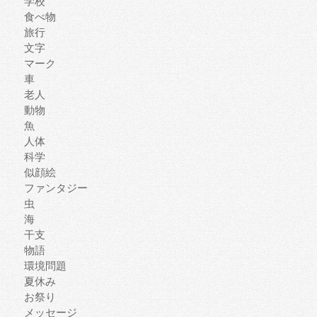
学校
食べ物
旅行
文字
マーク
車
老人
動物
魚
人体
科学
似顔絵
ファンタジー
虫
海
干支
物語
環境問題
夏休み
お祭り
メッセージ