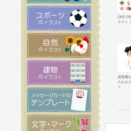
ONE P
ラスト
扇風機
入れる
ト