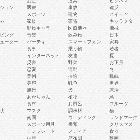
お金
道具
ビジネス
ション
医療
事故
違反
スポーツ
建物
スイーツ
ゃ
家族
家電
キャラクター
動物キャラ
医療機器
機械
ピング
音楽
飲み物
日本
ューター
パーティ
スマートフォン
家具
食事
乗り物
若者
インターネット
友達
夏
災害
野菜
お正月
恋愛
運動
冬
美術
掃除
睡眠
美容
戦争
世界
風景
犬
就活
あかちゃん
植物
鳥
食材
お風呂
フルーツ
状
マスク
調味料
猫
南国
ウェディング
ランドマーク
スポーツ用具
書類
クリスマス
テンプレート
メディア
食器
中年
座布団
映画