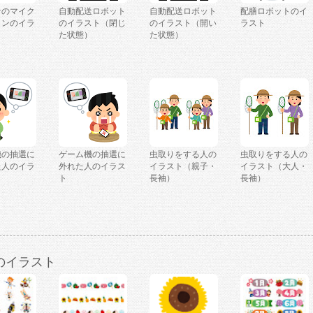
ケのマイク
自動配送ロボット
自動配送ロボット
配膳ロボットのイ
コンのイラ
のイラスト（閉じ
のイラスト（開い
ラスト
た状態）
た状態）
機の抽選に
ゲーム機の抽選に
虫取りをする人の
虫取りをする人の
た人のイラ
外れた人のイラス
イラスト（親子・
イラスト（大人・
ト
長袖）
長袖）
のイラスト