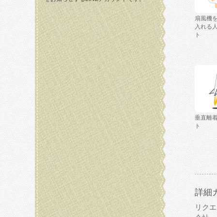
扇風機
入れる
ト
垂直離
ト
詳細
リクエ