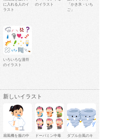
に入れる人のイ
のイラスト
「かき氷・いち
ラスト
ご」
いろいろな漫符
のイラスト
新しいイラスト
扇風機を服の中
ドーパミン中毒
ダブル台風のキ