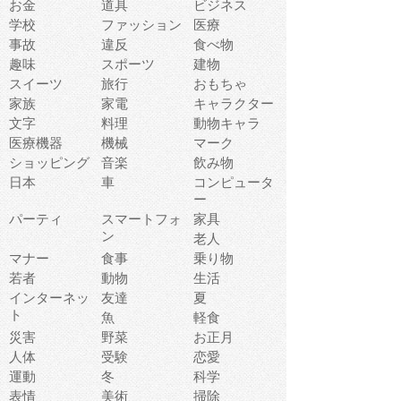
お金
道具
ビジネス
学校
ファッション
医療
事故
違反
食べ物
趣味
スポーツ
建物
スイーツ
旅行
おもちゃ
家族
家電
キャラクター
文字
料理
動物キャラ
医療機器
機械
マーク
ショッピング
音楽
飲み物
日本
車
コンピュータ
ー
パーティ
スマートフォ
家具
ン
老人
マナー
食事
乗り物
若者
動物
生活
インターネッ
友達
夏
ト
魚
軽食
災害
野菜
お正月
人体
受験
恋愛
運動
冬
科学
表情
美術
掃除