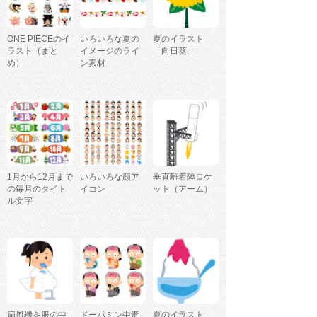
ONE PIECEのイ
いろいろな夏の
夏のイラスト
ラスト（まと
イメージのライ
「向日葵」
め）
ン素材
1月から12月まで
いろいろな顔ア
垂直離着陸ロケ
の毎月のタイト
イコン
ット（アーム）
ル文字
扇風機を服の中
ドーパミン中毒
夏のイラスト