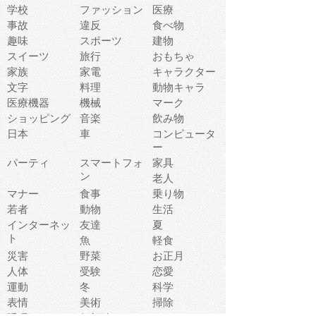
学校
ファッション
医療
事故
違反
食べ物
趣味
スポーツ
建物
スイーツ
旅行
おもちゃ
家族
家電
キャラクター
文字
料理
動物キャラ
医療機器
機械
マーク
ショッピング
音楽
飲み物
日本
車
コンピュータ
ー
パーティ
スマートフォ
家具
ン
老人
マナー
食事
乗り物
若者
動物
生活
インターネッ
友達
夏
ト
魚
軽食
災害
野菜
お正月
人体
受験
恋愛
運動
冬
科学
表情
美術
掃除