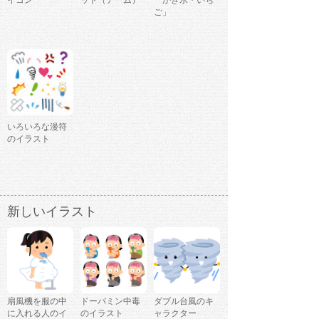
イコン
ット（アーム）
「かき氷・いち
ご」
いろいろな漫符
のイラスト
新しいイラスト
扇風機を服の中
ドーパミン中毒
ダブル台風のキ
に入れる人のイ
のイラスト
ャラクター