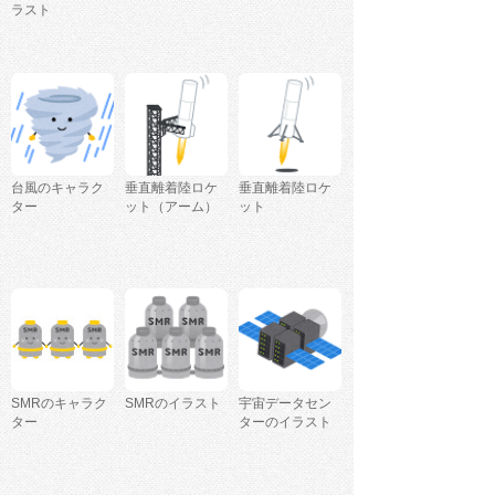
ラスト
台風のキャラク
垂直離着陸ロケ
垂直離着陸ロケ
ター
ット（アーム）
ット
SMRのキャラク
SMRのイラスト
宇宙データセン
ター
ターのイラスト