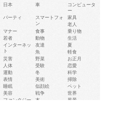
日本
車
コンピュータ
ー
パーティ
スマートフォ
家具
ン
老人
マナー
食事
乗り物
若者
動物
生活
インターネッ
友達
夏
ト
魚
軽食
災害
野菜
お正月
人体
受験
恋愛
運動
冬
科学
表情
美術
掃除
睡眠
似顔絵
ペット
美容
戦争
世界
ファンタジー
本
風景
犬
就活
虫
花
あかちゃん
植物
鳥
海
文房具
食材
お風呂
フルーツ
干支
お年賀状
マスク