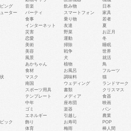
ピング
音楽
飲み物
日本
ューター
パーティ
スマートフォン
家具
食事
乗り物
若者
インターネット
友達
夏
災害
野菜
お正月
恋愛
運動
冬
美術
掃除
睡眠
美容
戦争
世界
風景
犬
就活
あかちゃん
植物
鳥
食材
お風呂
フルーツ
状
マスク
調味料
猫
南国
ウェディング
ランドマーク
スポーツ用具
書類
クリスマス
テンプレート
メディア
食器
中年
座布団
映画
ゴミ
楽器
パン
エネルギー
引越し
農業
ピック
飾り
お寿司
POP
体育
梅雨
棒人間