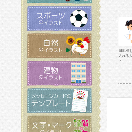
扇風機
入れる
ト