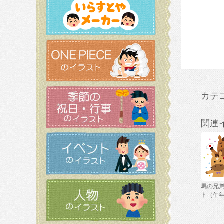
カテ
関連
馬の兄
ト（午