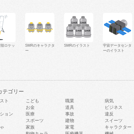
着陸ロケッ
SMRのキャラクタ
SMRのイラスト
宇宙データセンタ
ー
ーのイラスト
カテゴリー
スト
こども
職業
病気
お金
道具
ビジネス
ション
医療
事故
違反
スポーツ
建物
スイーツ
ゃ
家族
家電
キャラクター
動物キャラ
医療機器
機械