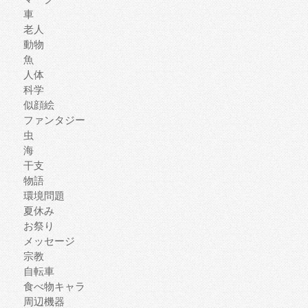
車
老人
動物
魚
人体
科学
似顔絵
ファンタジー
虫
海
干支
物語
環境問題
夏休み
お祭り
メッセージ
宗教
自転車
食べ物キャラ
周辺機器