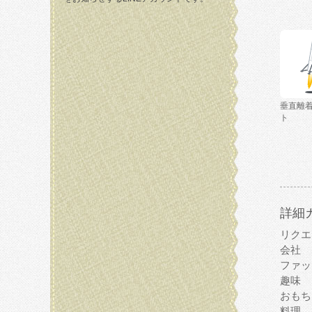
垂直離
ト
詳細
リクエ
会社
ファッ
趣味
おもち
料理