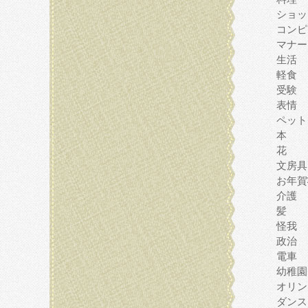
ショッ
コンピ
マナー
生活
軽食
受験
表情
ペット
本
花
文房具
お年賀
介護
髪
怪我
政治
電車
幼稚園
オリン
ダンス