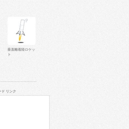
垂直離着陸ロケッ
ト
ド リンク