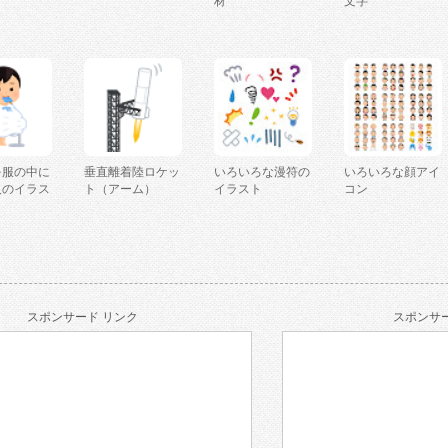
材
文字
を服の中に
垂直離着陸ロケッ
いろいろな漫符の
いろいろな顔アイ
人のイラス
ト（アーム）
イラスト
コン
スポンサード リンク
スポンサー