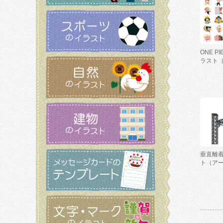
ONE P
ラスト
垂直離
ト（ア