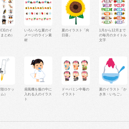
IECEのイ
いろいろな夏のイ
夏のイラスト「向
1月から12月まで
（まとめ）
メージのライン素
日葵」
の毎月のタイトル
材
文字
着陸ロケッ
扇風機を服の中に
ドーパミン中毒の
夏のイラスト「か
ーム）
入れる人のイラス
イラスト
き氷・いちご」
ト