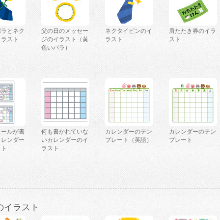
バラとネク
父の日のメッセー
ネクタイピンのイ
肩たたき券のイラ
イラスト
ジのイラスト（黄
ラスト
スト
色いバラ）
ュールが書
何も書かれていな
カレンダーのテン
カレンダーのテン
カレンダー
いカレンダーのイ
プレート（英語）
プレート
スト
ラスト
のイラスト