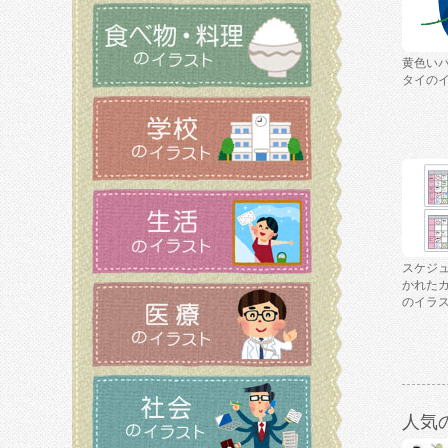
黄色い
タイの
スケジ
かれた
のイラ
人気