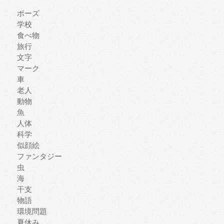
ポーズ
学校
食べ物
旅行
文字
マーク
車
老人
動物
魚
人体
科学
似顔絵
ファンタジー
虫
海
干支
物語
環境問題
夏休み