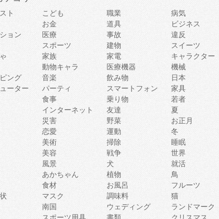
スト
こども
職業
病気
お金
道具
ビジネス
ション
医療
事故
違反
スポーツ
建物
スイーツ
ゃ
家族
家電
キャラクター
動物キャラ
医療機器
機械
ピング
音楽
飲み物
日本
ューター
パーティ
スマートフォン
家具
食事
乗り物
若者
インターネット
友達
夏
災害
野菜
お正月
恋愛
運動
冬
美術
掃除
睡眠
美容
戦争
世界
風景
犬
就活
あかちゃん
植物
鳥
食材
お風呂
フルーツ
状
マスク
調味料
猫
南国
ウェディング
ランドマーク
スポーツ用具
書類
クリスマス