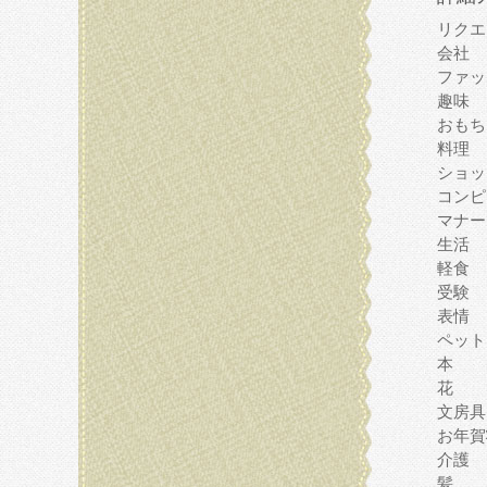
リクエ
会社
ファッ
趣味
おもち
料理
ショッ
コンピ
マナー
生活
軽食
受験
表情
ペット
本
花
文房具
お年賀
介護
髪