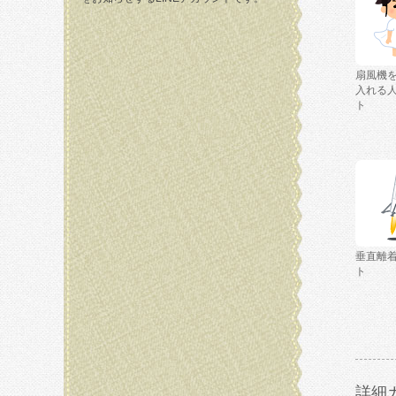
扇風機
入れる
ト
垂直離
ト
詳細