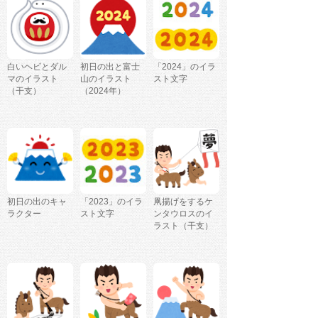
白いヘビとダル
初日の出と富士
「2024」のイラ
マのイラスト
山のイラスト
スト文字
（干支）
（2024年）
初日の出のキャ
「2023」のイラ
凧揚げをするケ
ラクター
スト文字
ンタウロスのイ
ラスト（干支）