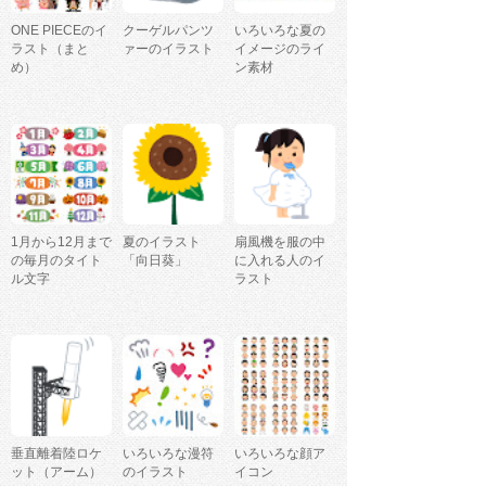
ONE PIECEのイ
クーゲルパンツ
いろいろな夏の
ラスト（まと
ァーのイラスト
イメージのライ
め）
ン素材
1月から12月まで
夏のイラスト
扇風機を服の中
の毎月のタイト
「向日葵」
に入れる人のイ
ル文字
ラスト
垂直離着陸ロケ
いろいろな漫符
いろいろな顔ア
ット（アーム）
のイラスト
イコン