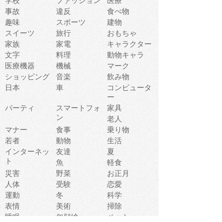
学校
ファッション
医療
事故
違反
食べ物
趣味
スポーツ
建物
スイーツ
旅行
おもちゃ
家族
家電
キャラクター
文字
料理
動物キャラ
医療機器
機械
マーク
ショッピング
音楽
飲み物
日本
車
コンピュータ
ー
パーティ
スマートフォ
家具
ン
老人
マナー
食事
乗り物
若者
動物
生活
インターネッ
友達
夏
ト
魚
軽食
災害
野菜
お正月
人体
受験
恋愛
運動
冬
科学
表情
美術
掃除
睡眠
似顔絵
ペット