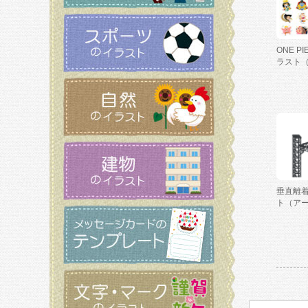
ONE P
ラスト
垂直離
ト（ア