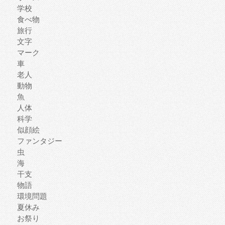
学校
食べ物
旅行
文字
マーク
車
老人
動物
魚
人体
科学
似顔絵
ファンタジー
虫
海
干支
物語
環境問題
夏休み
お祭り