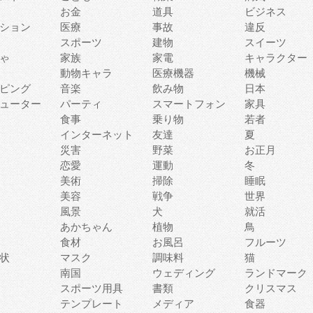
お金
道具
ビジネス
ション
医療
事故
違反
スポーツ
建物
スイーツ
ゃ
家族
家電
キャラクター
動物キャラ
医療機器
機械
ピング
音楽
飲み物
日本
ューター
パーティ
スマートフォン
家具
食事
乗り物
若者
インターネット
友達
夏
災害
野菜
お正月
恋愛
運動
冬
美術
掃除
睡眠
美容
戦争
世界
風景
犬
就活
あかちゃん
植物
鳥
食材
お風呂
フルーツ
状
マスク
調味料
猫
南国
ウェディング
ランドマーク
スポーツ用具
書類
クリスマス
テンプレート
メディア
食器