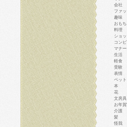
会社
ファッ
趣味
おもち
料理
ショッ
コンピ
マナー
生活
軽食
受験
表情
ペット
本
花
文房具
お年賀
介護
髪
怪我