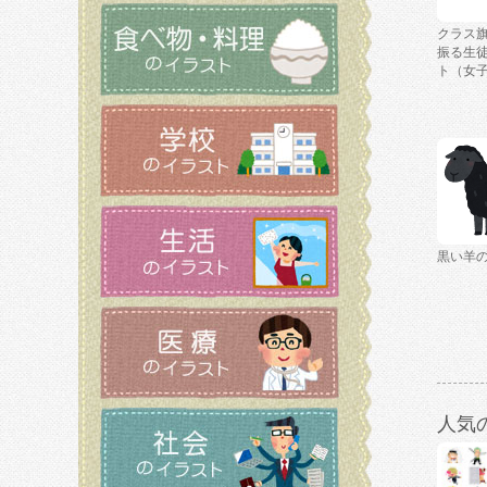
クラス
振る生
ト（女
黒い羊
人気