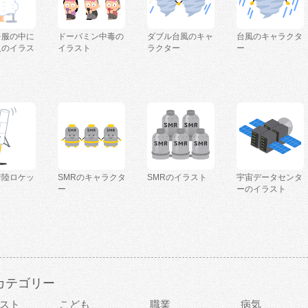
を服の中に
ドーパミン中毒の
ダブル台風のキャ
台風のキャラクタ
人のイラス
イラスト
ラクター
ー
着陸ロケッ
SMRのキャラクタ
SMRのイラスト
宇宙データセンタ
ー
ーのイラスト
カテゴリー
スト
こども
職業
病気