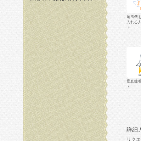
扇風機
入れる
ト
垂直離
ト
詳細
リクエ