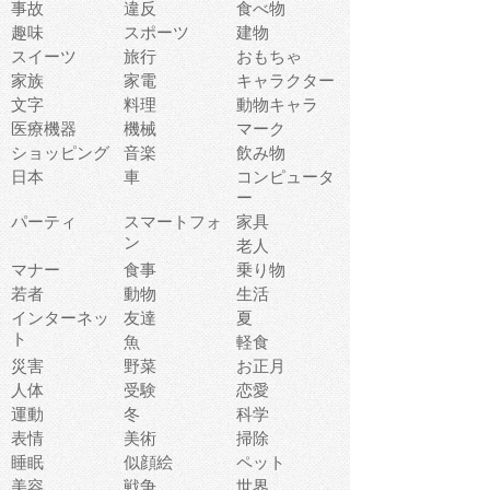
事故
違反
食べ物
趣味
スポーツ
建物
スイーツ
旅行
おもちゃ
家族
家電
キャラクター
文字
料理
動物キャラ
医療機器
機械
マーク
ショッピング
音楽
飲み物
日本
車
コンピュータ
ー
パーティ
スマートフォ
家具
ン
老人
マナー
食事
乗り物
若者
動物
生活
インターネッ
友達
夏
ト
魚
軽食
災害
野菜
お正月
人体
受験
恋愛
運動
冬
科学
表情
美術
掃除
睡眠
似顔絵
ペット
美容
戦争
世界