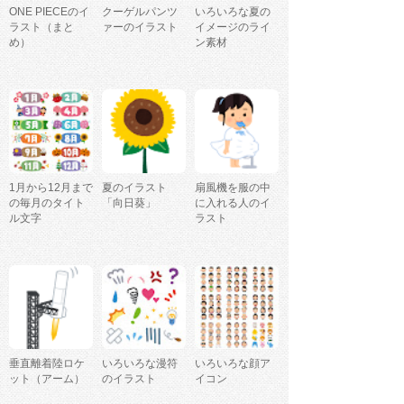
ONE PIECEのイ
クーゲルパンツ
いろいろな夏の
ラスト（まと
ァーのイラスト
イメージのライ
め）
ン素材
1月から12月まで
夏のイラスト
扇風機を服の中
の毎月のタイト
「向日葵」
に入れる人のイ
ル文字
ラスト
垂直離着陸ロケ
いろいろな漫符
いろいろな顔ア
ット（アーム）
のイラスト
イコン