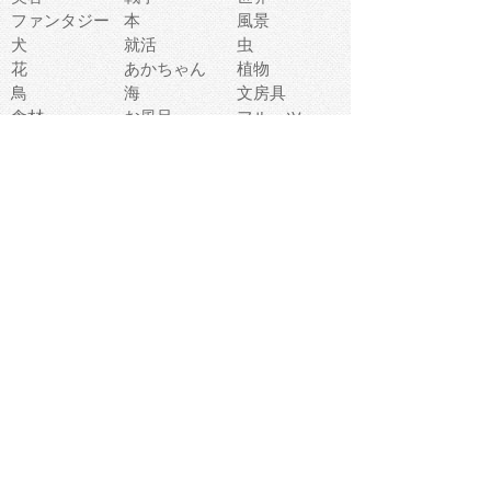
ファンタジー
本
風景
犬
就活
虫
花
あかちゃん
植物
鳥
海
文房具
食材
お風呂
フルーツ
干支
お年賀状
マスク
調味料
猫
物語
介護
南国
ウェディング
ランドマーク
環境問題
髪
スポーツ用具
書類
クリスマス
夏休み
怪我
テンプレート
メディア
食器
お祭り
政治
中年
座布団
映画
メッセージ
電車
ゴミ
楽器
パン
宗教
幼稚園
エネルギー
引越し
農業
自転車
オリンピック
飾り
お寿司
POP
食べ物キャラ
ダンス
体育
梅雨
棒人間