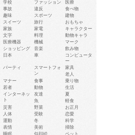
学校
ファッション
医療
事故
違反
食べ物
趣味
スポーツ
建物
スイーツ
旅行
おもちゃ
家族
家電
キャラクター
文字
料理
動物キャラ
医療機器
機械
マーク
ショッピング
音楽
飲み物
日本
車
コンピュータ
ー
パーティ
スマートフォ
家具
ン
老人
マナー
食事
乗り物
若者
動物
生活
インターネッ
友達
夏
ト
魚
軽食
災害
野菜
お正月
人体
受験
恋愛
運動
冬
科学
表情
美術
掃除
睡眠
似顔絵
ペット