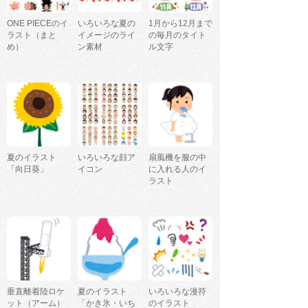
ONE PIECEのイ
いろいろな夏の
1月から12月まで
ラスト（まと
イメージのライ
の毎月のタイト
め）
ン素材
ル文字
夏のイラスト
いろいろな顔ア
扇風機を服の中
「向日葵」
イコン
に入れる人のイ
ラスト
垂直離着陸ロケ
夏のイラスト
いろいろな漫符
ット（アーム）
「かき氷・いち
のイラスト