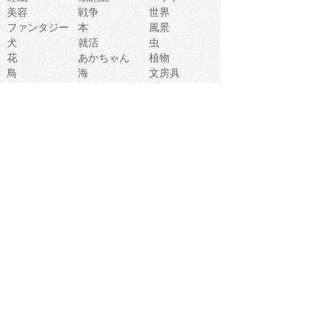
美容
戦争
世界
ファンタジー
本
風景
犬
就活
虫
花
あかちゃん
植物
鳥
海
文房具
食材
お風呂
フルーツ
干支
お年賀状
マスク
調味料
猫
物語
介護
南国
ウェディング
ランドマーク
環境問題
髪
スポーツ用具
書類
クリスマス
夏休み
怪我
テンプレート
メディア
食器
お祭り
政治
中年
座布団
映画
メッセージ
電車
ゴミ
楽器
パン
宗教
幼稚園
エネルギー
引越し
農業
自転車
オリンピック
飾り
お寿司
POP
食べ物キャラ
ダンス