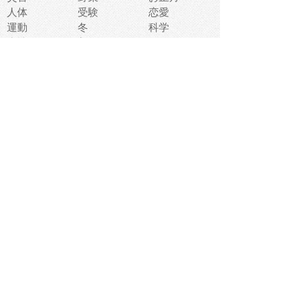
人体
受験
恋愛
運動
冬
科学
表情
美術
掃除
睡眠
似顔絵
ペット
美容
戦争
世界
ファンタジー
本
風景
犬
就活
虫
花
あかちゃん
植物
鳥
海
文房具
食材
お風呂
フルーツ
干支
お年賀状
マスク
調味料
猫
物語
介護
南国
ウェディング
ランドマーク
環境問題
髪
スポーツ用具
書類
クリスマス
夏休み
怪我
テンプレート
メディア
食器
お祭り
政治
中年
座布団
映画
メッセージ
電車
ゴミ
楽器
パン