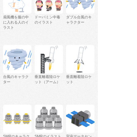
扇風機を服の中
ドーパミン中毒
ダブル台風のキ
に入れる人のイ
のイラスト
ャラクター
ラスト
台風のキャラク
垂直離着陸ロケ
垂直離着陸ロケ
ター
ット（アーム）
ット
SMRのキャラク
SMRのイラスト
宇宙データセン