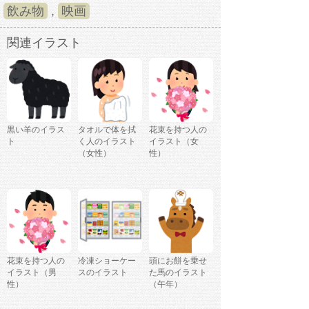
飲み物
,
映画
関連イラスト
黒い羊のイラス
タオルで体を拭
花束を持つ人の
ト
く人のイラスト
イラスト（女
（女性）
性）
花束を持つ人の
冷凍ショーケー
頭にお餅を乗せ
イラスト（男
スのイラスト
た馬のイラスト
性）
（午年）