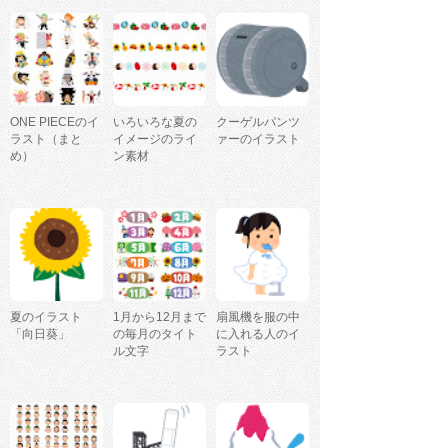
ONE PIECEのイ
いろいろな夏の
クーゲルパンツ
ラスト（まと
イメージのライ
ァーのイラスト
め）
ン素材
夏のイラスト
1月から12月まで
扇風機を服の中
「向日葵」
の毎月のタイト
に入れる人のイ
ル文字
ラスト