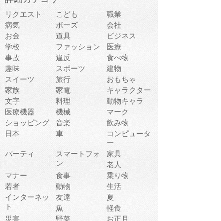
リクエスト
こども
職業
病気
ポーズ
会社
お金
道具
ビジネス
学校
ファッション
医療
事故
違反
食べ物
趣味
スポーツ
建物
スイーツ
旅行
おもちゃ
家族
家電
キャラクター
文字
料理
動物キャラ
医療機器
機械
マーク
ショッピング
音楽
飲み物
日本
車
コンピュータ
ー
パーティ
スマートフォ
家具
ン
老人
マナー
食事
乗り物
若者
動物
生活
インターネッ
友達
夏
ト
魚
軽食
災害
野菜
お正月