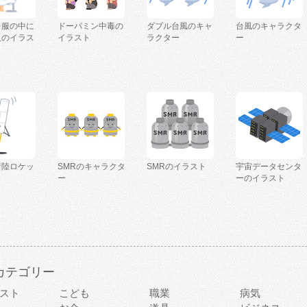
を服の中に
ドーパミン中毒の
ダブル台風のキャ
台風のキャラクタ
人のイラス
イラスト
ラクター
ー
着陸ロケッ
SMRのキャラクタ
SMRのイラスト
宇宙データセンタ
ー
ーのイラスト
カテゴリー
スト
こども
職業
病気