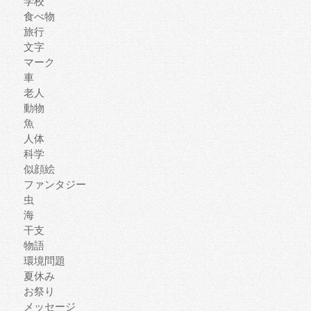
学校
食べ物
旅行
文字
マーク
車
老人
動物
魚
人体
科学
似顔絵
ファンタジー
虫
海
干支
物語
環境問題
夏休み
お祭り
メッセージ