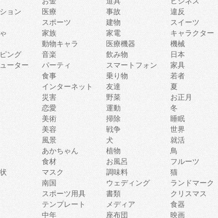
お金
道具
ビジネス
ション
医療
事故
違反
スポーツ
建物
スイーツ
ゃ
家族
家電
キャラクター
動物キャラ
医療機器
機械
ピング
音楽
飲み物
日本
ューター
パーティ
スマートフォン
家具
食事
乗り物
若者
インターネット
友達
夏
災害
野菜
お正月
恋愛
運動
冬
美術
掃除
睡眠
美容
戦争
世界
風景
犬
就活
あかちゃん
植物
鳥
食材
お風呂
フルーツ
状
マスク
調味料
猫
南国
ウェディング
ランドマーク
スポーツ用具
書類
クリスマス
テンプレート
メディア
食器
中年
座布団
映画