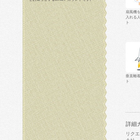
扇風機
入れる
ト
垂直離
ト
詳細
リクエ