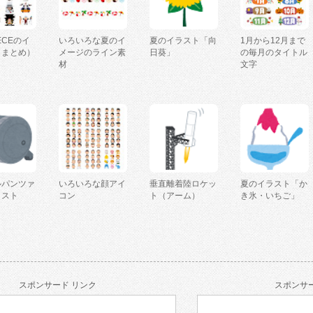
IECEのイ
いろいろな夏のイ
夏のイラスト「向
1月から12月まで
（まとめ）
メージのライン素
日葵」
の毎月のタイトル
材
文字
ルパンツァ
いろいろな顔アイ
垂直離着陸ロケッ
夏のイラスト「か
ラスト
コン
ト（アーム）
き氷・いちご」
スポンサード リンク
スポンサー