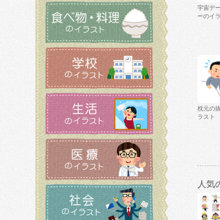
宇宙デ
ーのイ
枕元の
ラスト
人気