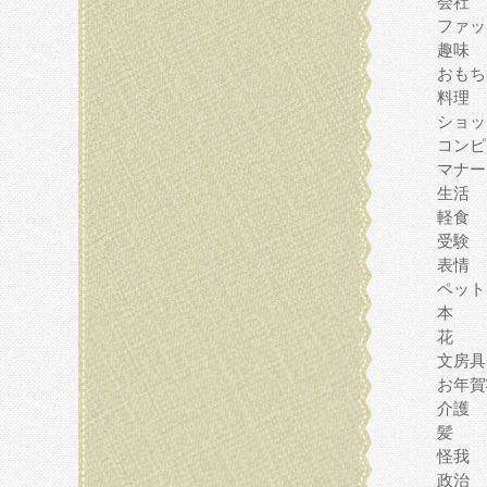
会社
ファッ
趣味
おもち
料理
ショッ
コンピ
マナー
生活
軽食
受験
表情
ペット
本
花
文房具
お年賀
介護
髪
怪我
政治