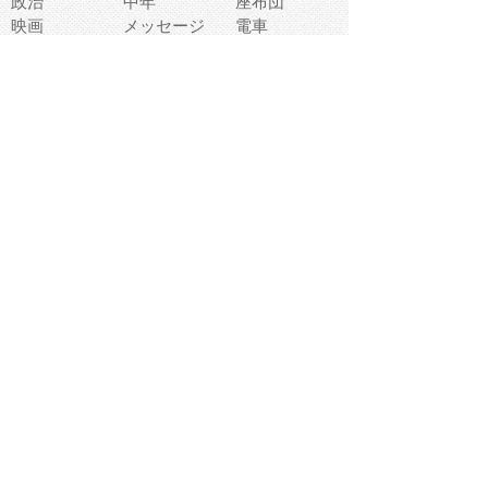
政治
中年
座布団
映画
メッセージ
電車
ゴミ
楽器
パン
宗教
幼稚園
エネルギー
引越し
農業
自転車
オリンピック
飾り
お寿司
POP
食べ物キャラ
ダンス
体育
梅雨
棒人間
周辺機器
メタボリック
お葬式
思い出
歯
集合
運動会
春
室内
流通
カフェ
お誕生日
宇宙
英語
バレンタイン
サッカー
野球
吹奏楽
トイレ
秋
歌
卒業式
夏バテ
健康診断
爬虫類両生類
フレーム
新社会人
天気
洗濯
ハロウィン
お弁当
ぴょこ
文化祭
ライン
古代生物
ゴールデンウ
ィーク