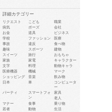
詳細カテゴリー
リクエスト
こども
職業
病気
ポーズ
会社
お金
道具
ビジネス
学校
ファッション
医療
事故
違反
食べ物
趣味
スポーツ
建物
スイーツ
旅行
おもちゃ
家族
家電
キャラクター
文字
料理
動物キャラ
医療機器
機械
マーク
ショッピング
音楽
飲み物
日本
車
コンピュータ
ー
パーティ
スマートフォ
家具
ン
老人
マナー
食事
乗り物
若者
動物
生活