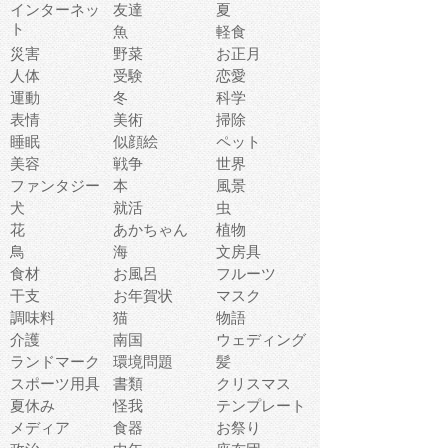
インターネッ
友達
夏
ト
魚
軽食
災害
野菜
お正月
人体
受験
恋愛
運動
冬
科学
表情
美術
掃除
睡眠
似顔絵
ペット
美容
戦争
世界
ファンタジー
本
風景
犬
就活
虫
花
あかちゃん
植物
鳥
海
文房具
食材
お風呂
フルーツ
干支
お年賀状
マスク
調味料
猫
物語
介護
南国
ウェディング
ランドマーク
環境問題
髪
スポーツ用具
書類
クリスマス
夏休み
怪我
テンプレート
メディア
食器
お祭り