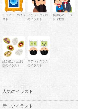
NFTアートのイラ
ミケランジェロ
腹話術のイラス
スト
のイラスト
ト（女性）
絵が描かれた貝
ステレオグラム
殻のイラスト
のイラスト
人気のイラスト
新しいイラスト