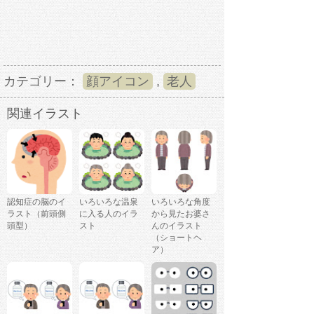
カテゴリー：
顔アイコン
,
老人
関連イラスト
認知症の脳のイ
いろいろな温泉
いろいろな角度
ラスト（前頭側
に入る人のイラ
から見たお婆さ
頭型）
スト
んのイラスト
（ショートヘ
ア）