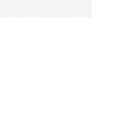
詳細カテゴリー
リクエスト
こども
職業
病気
ポーズ
会社
お金
道具
ビジネス
学校
ファッション
医療
事故
違反
食べ物
趣味
スポーツ
建物
スイーツ
旅行
おもちゃ
家族
家電
キャラクター
文字
料理
動物キャラ
医療機器
機械
マーク
ショッピング
音楽
飲み物
日本
車
コンピュータ
ー
パーティ
スマートフォ
家具
ン
老人