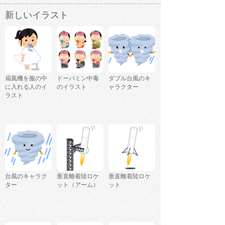
新しいイラスト
扇風機を服の中
ドーパミン中毒
ダブル台風のキ
に入れる人のイ
のイラスト
ャラクター
ラスト
台風のキャラク
垂直離着陸ロケ
垂直離着陸ロケ
ター
ット（アーム）
ット