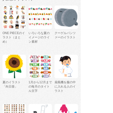
ONE PIECEのイ
いろいろな夏の
クーゲルパンツ
ラスト（まと
イメージのライ
ァーのイラスト
め）
ン素材
夏のイラスト
1月から12月まで
扇風機を服の中
「向日葵」
の毎月のタイト
に入れる人のイ
ル文字
ラスト