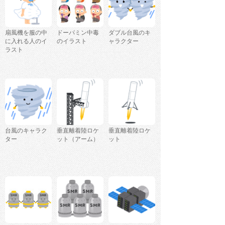
扇風機を服の中
ドーパミン中毒
ダブル台風のキ
に入れる人のイ
のイラスト
ャラクター
ラスト
台風のキャラク
垂直離着陸ロケ
垂直離着陸ロケ
ター
ット（アーム）
ット