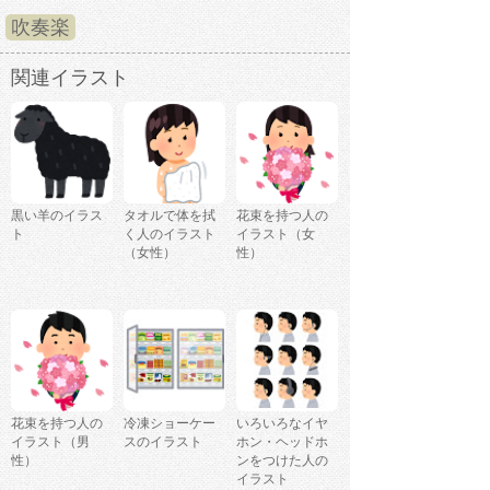
吹奏楽
関連イラスト
黒い羊のイラス
タオルで体を拭
花束を持つ人の
ト
く人のイラスト
イラスト（女
（女性）
性）
花束を持つ人の
冷凍ショーケー
いろいろなイヤ
イラスト（男
スのイラスト
ホン・ヘッドホ
性）
ンをつけた人の
イラスト