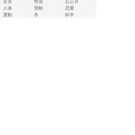
災害
野菜
お正月
人体
受験
恋愛
運動
冬
科学
表情
美術
掃除
睡眠
似顔絵
ペット
美容
戦争
世界
ファンタジー
本
風景
犬
就活
虫
花
あかちゃん
植物
鳥
海
文房具
食材
お風呂
フルーツ
干支
お年賀状
マスク
調味料
猫
物語
介護
南国
ウェディング
ランドマーク
環境問題
髪
スポーツ用具
書類
クリスマス
夏休み
怪我
テンプレート
メディア
食器
お祭り
政治
中年
座布団
映画
メッセージ
電車
ゴミ
楽器
パン