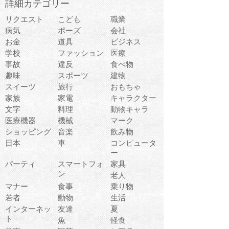
詳細カテゴリー
リクエスト
こども
職業
病気
ポーズ
会社
お金
道具
ビジネス
学校
ファッション
医療
事故
違反
食べ物
趣味
スポーツ
建物
スイーツ
旅行
おもちゃ
家族
家電
キャラクター
文字
料理
動物キャラ
医療機器
機械
マーク
ショッピング
音楽
飲み物
日本
車
コンピュータ
ー
パーティ
スマートフォ
家具
ン
老人
マナー
食事
乗り物
若者
動物
生活
インターネッ
友達
夏
ト
魚
軽食