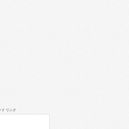
。
ド リンク