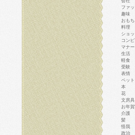
会社
ファッ
趣味
おもち
料理
ショッ
コンピ
マナー
生活
軽食
受験
表情
ペット
本
花
文房具
お年賀
介護
髪
怪我
政治