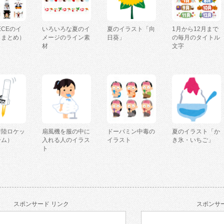
IECEのイ
いろいろな夏のイ
夏のイラスト「向
1月から12月まで
（まとめ）
メージのライン素
日葵」
の毎月のタイトル
材
文字
着陸ロケッ
扇風機を服の中に
ドーパミン中毒の
夏のイラスト「か
ーム）
入れる人のイラス
イラスト
き氷・いちご」
ト
スポンサード リンク
スポンサー