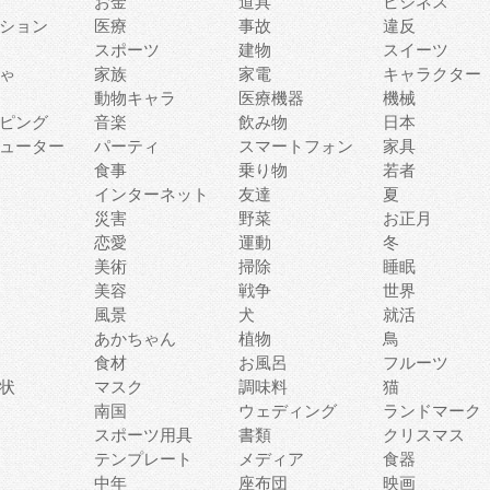
お金
道具
ビジネス
ション
医療
事故
違反
スポーツ
建物
スイーツ
ゃ
家族
家電
キャラクター
動物キャラ
医療機器
機械
ピング
音楽
飲み物
日本
ューター
パーティ
スマートフォン
家具
食事
乗り物
若者
インターネット
友達
夏
災害
野菜
お正月
恋愛
運動
冬
美術
掃除
睡眠
美容
戦争
世界
風景
犬
就活
あかちゃん
植物
鳥
食材
お風呂
フルーツ
状
マスク
調味料
猫
南国
ウェディング
ランドマーク
スポーツ用具
書類
クリスマス
テンプレート
メディア
食器
中年
座布団
映画