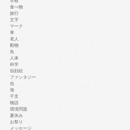
学校
食べ物
旅行
文字
マーク
車
老人
動物
魚
人体
科学
似顔絵
ファンタジー
虫
海
干支
物語
環境問題
夏休み
お祭り
メッセージ