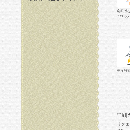
扇風機
入れる
ト
垂直離
ト
詳細
リクエ