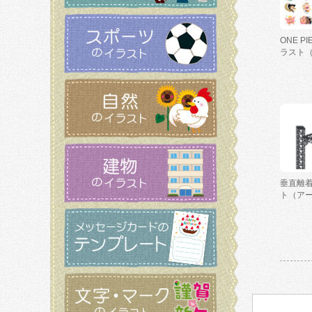
ONE P
ラスト
垂直離
ト（ア