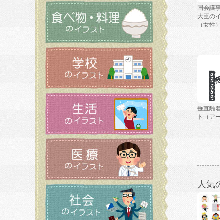
国会議
大臣の
（女性
垂直離
ト（ア
人気