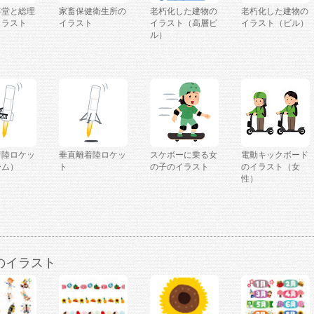
事堂と総理
家畜保健衛生所の
老朽化した建物の
老朽化した建物の
イラスト
イラスト
イラスト（高層ビ
イラスト（ビル）
）
ル）
着陸ロケッ
垂直離着陸ロケッ
スケボーに乗る女
電動キックボード
ーム）
ト
の子のイラスト
のイラスト（女
性）
のイラスト