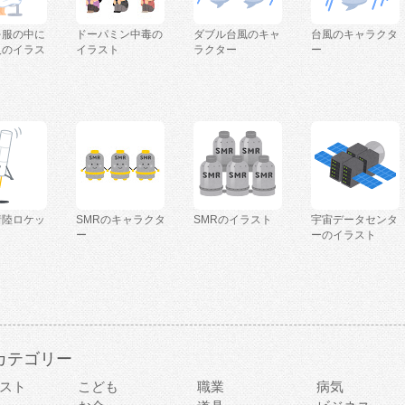
を服の中に
ドーパミン中毒の
ダブル台風のキャ
台風のキャラクタ
人のイラス
イラスト
ラクター
ー
着陸ロケッ
SMRのキャラクタ
SMRのイラスト
宇宙データセンタ
ー
ーのイラスト
カテゴリー
スト
こども
職業
病気