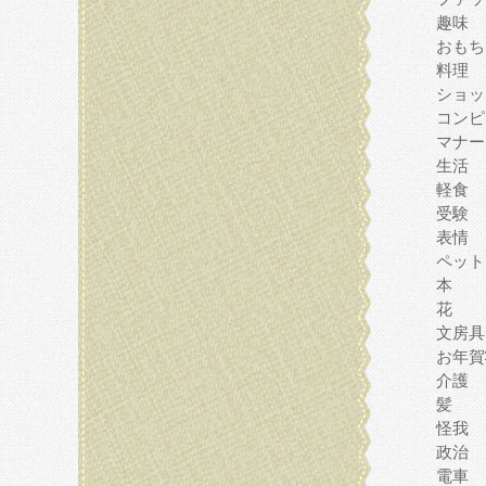
趣味
おもち
料理
ショッ
コンピ
マナー
生活
軽食
受験
表情
ペット
本
花
文房具
お年賀
介護
髪
怪我
政治
電車