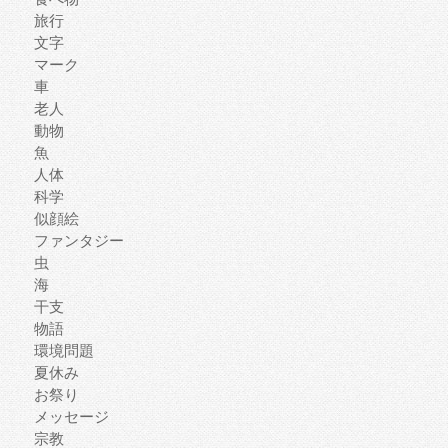
旅行
文字
マーク
車
老人
動物
魚
人体
科学
似顔絵
ファンタジー
虫
海
干支
物語
環境問題
夏休み
お祭り
メッセージ
宗教