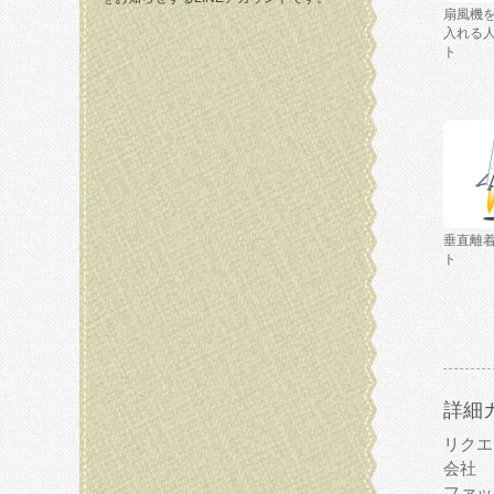
扇風機
入れる
ト
垂直離
ト
詳細
リクエ
会社
ファッ