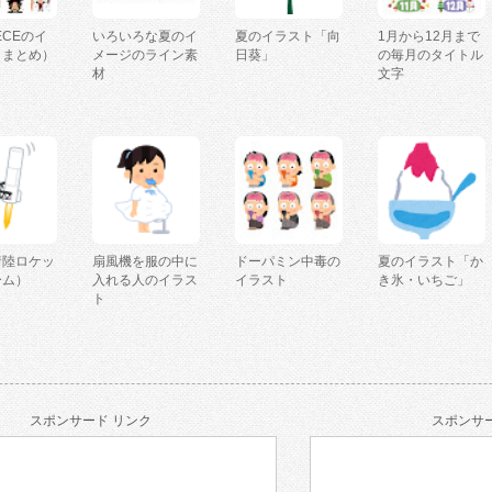
IECEのイ
いろいろな夏のイ
夏のイラスト「向
1月から12月まで
（まとめ）
メージのライン素
日葵」
の毎月のタイトル
材
文字
着陸ロケッ
扇風機を服の中に
ドーパミン中毒の
夏のイラスト「か
ーム）
入れる人のイラス
イラスト
き氷・いちご」
ト
スポンサード リンク
スポンサー