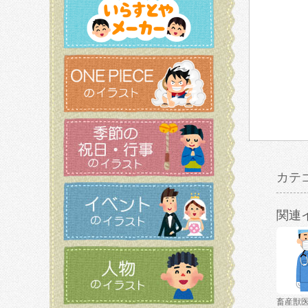
カテ
関連
畜産獣