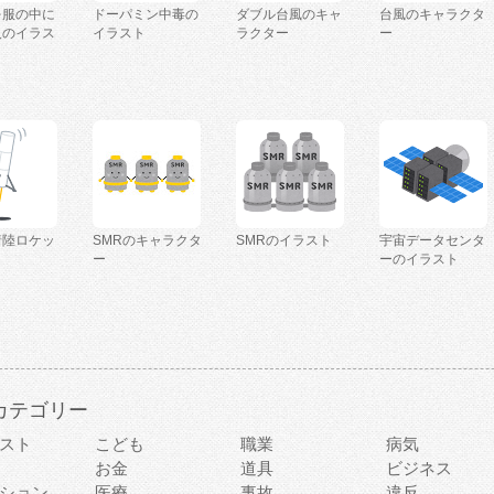
を服の中に
ドーパミン中毒の
ダブル台風のキャ
台風のキャラクタ
人のイラス
イラスト
ラクター
ー
着陸ロケッ
SMRのキャラクタ
SMRのイラスト
宇宙データセンタ
ー
ーのイラスト
カテゴリー
スト
こども
職業
病気
お金
道具
ビジネス
ション
医療
事故
違反