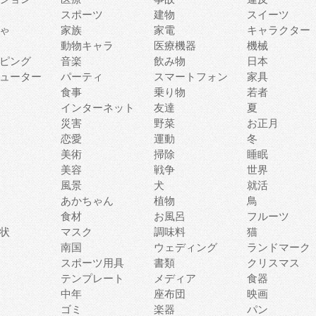
スポーツ
建物
スイーツ
ゃ
家族
家電
キャラクター
動物キャラ
医療機器
機械
ピング
音楽
飲み物
日本
ューター
パーティ
スマートフォン
家具
食事
乗り物
若者
インターネット
友達
夏
災害
野菜
お正月
恋愛
運動
冬
美術
掃除
睡眠
美容
戦争
世界
風景
犬
就活
あかちゃん
植物
鳥
食材
お風呂
フルーツ
状
マスク
調味料
猫
南国
ウェディング
ランドマーク
スポーツ用具
書類
クリスマス
テンプレート
メディア
食器
中年
座布団
映画
ゴミ
楽器
パン