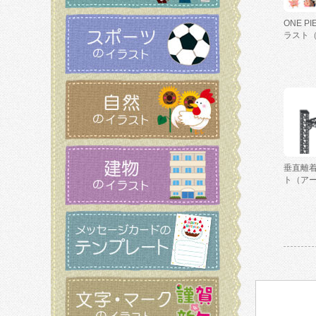
ONE P
ラスト
垂直離
ト（ア