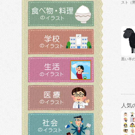
スト（
黒い羊
人気