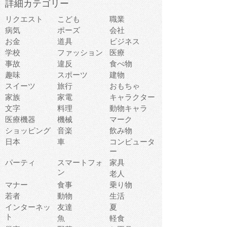
詳細カテゴリー
リクエスト
こども
職業
病気
ポーズ
会社
お金
道具
ビジネス
学校
ファッション
医療
事故
違反
食べ物
趣味
スポーツ
建物
スイーツ
旅行
おもちゃ
家族
家電
キャラクター
文字
料理
動物キャラ
医療機器
機械
マーク
ショッピング
音楽
飲み物
日本
車
コンピュータ
ー
パーティ
スマートフォ
家具
ン
老人
マナー
食事
乗り物
若者
動物
生活
インターネッ
友達
夏
ト
魚
軽食