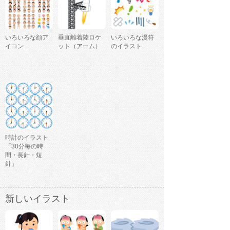
いろいろな顔ア
垂直離着陸ロケ
いろいろな漫符
イコン
ット（アーム）
のイラスト
時計のイラスト
「30分毎の時
間・長針・短
針」
新しいイラスト