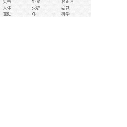
災害
野菜
お正月
人体
受験
恋愛
運動
冬
科学
表情
美術
掃除
睡眠
似顔絵
ペット
美容
戦争
世界
ファンタジー
本
風景
犬
就活
虫
花
あかちゃん
植物
鳥
海
文房具
食材
お風呂
フルーツ
干支
お年賀状
マスク
調味料
猫
物語
介護
南国
ウェディング
ランドマーク
環境問題
髪
スポーツ用具
書類
クリスマス
夏休み
怪我
テンプレート
メディア
食器
お祭り
政治
中年
座布団
映画
メッセージ
電車
ゴミ
楽器
パン