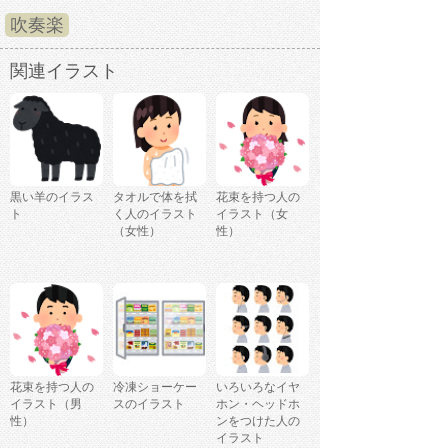
吹奏楽
関連イラスト
黒い羊のイラス
タオルで体を拭
花束を持つ人の
ト
く人のイラスト
イラスト（女
（女性）
性）
花束を持つ人の
冷凍ショーケー
いろいろなイヤ
イラスト（男
スのイラスト
ホン・ヘッドホ
性）
ンをつけた人の
イラスト