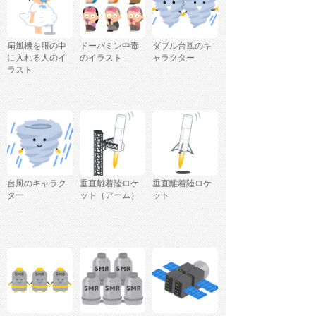
扇風機を服の中
ドーパミン中毒
ダブル台風のキ
に入れる人のイ
のイラスト
ャラクター
ラスト
台風のキャラク
垂直離着陸ロケ
垂直離着陸ロケ
ター
ット（アーム）
ット