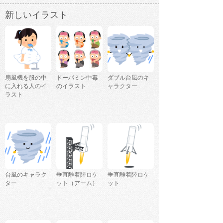
新しいイラスト
扇風機を服の中
ドーパミン中毒
ダブル台風のキ
に入れる人のイ
のイラスト
ャラクター
ラスト
台風のキャラク
垂直離着陸ロケ
垂直離着陸ロケ
ター
ット（アーム）
ット