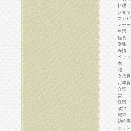
料理
ショッ
コンピ
マナー
生活
軽食
受験
表情
ペット
本
花
文房具
お年賀
介護
髪
怪我
政治
電車
幼稚園
オリン