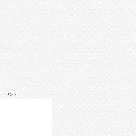
。
ド リンク