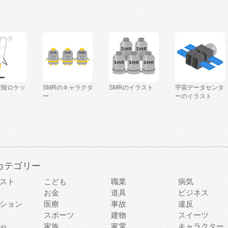
着陸ロケッ
SMRのキャラクタ
SMRのイラスト
宇宙データセンタ
ー
ーのイラスト
カテゴリー
スト
こども
職業
病気
お金
道具
ビジネス
ション
医療
事故
違反
スポーツ
建物
スイーツ
ゃ
家族
家電
キャラクター