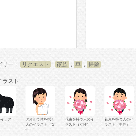
ゴリー：
リクエスト
,
家族
,
車
,
掃除
イラスト
のイラスト
タオルで体を拭く
花束を持つ人のイ
花束を持つ人のイ
人のイラスト（女
ラスト（女性）
ラスト（男性）
性）