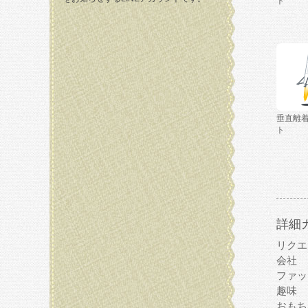
ト
垂直離
ト
詳細
リクエ
会社
ファッ
趣味
おもち