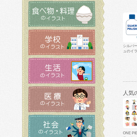
シルバ
ュのイ
人気
ONE P