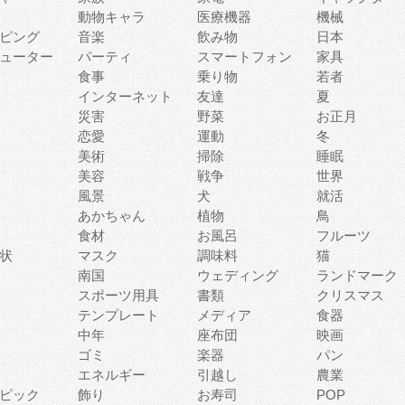
動物キャラ
医療機器
機械
ピング
音楽
飲み物
日本
ューター
パーティ
スマートフォン
家具
食事
乗り物
若者
インターネット
友達
夏
災害
野菜
お正月
恋愛
運動
冬
美術
掃除
睡眠
美容
戦争
世界
風景
犬
就活
あかちゃん
植物
鳥
食材
お風呂
フルーツ
状
マスク
調味料
猫
南国
ウェディング
ランドマーク
スポーツ用具
書類
クリスマス
テンプレート
メディア
食器
中年
座布団
映画
ゴミ
楽器
パン
エネルギー
引越し
農業
ピック
飾り
お寿司
POP