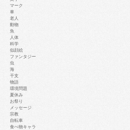
マーク
車
老人
動物
魚
人体
科学
似顔絵
ファンタジー
虫
海
干支
物語
環境問題
夏休み
お祭り
メッセージ
宗教
自転車
食べ物キャラ