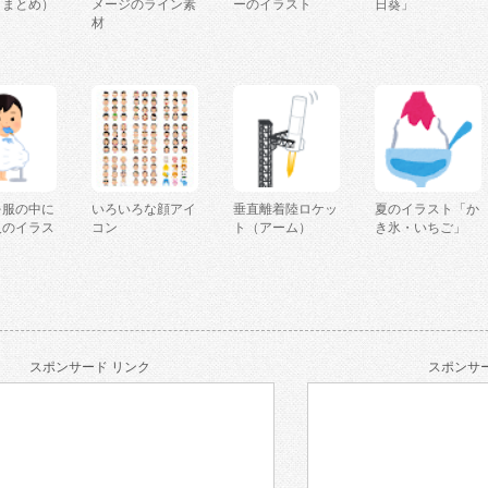
（まとめ）
メージのライン素
ーのイラスト
日葵」
材
を服の中に
いろいろな顔アイ
垂直離着陸ロケッ
夏のイラスト「か
人のイラス
コン
ト（アーム）
き氷・いちご」
スポンサード リンク
スポンサー