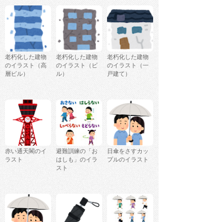
老朽化した建物
老朽化した建物
老朽化した建物
のイラスト（高
のイラスト（ビ
のイラスト（一
層ビル）
ル）
戸建て）
赤い通天閣のイ
避難訓練の「お
日傘をさすカッ
ラスト
はしも」のイラ
プルのイラスト
スト