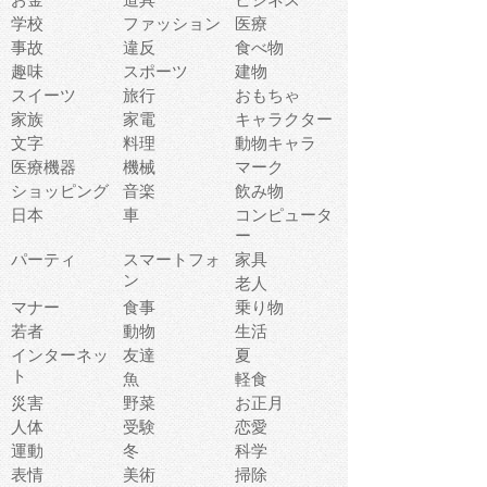
学校
ファッション
医療
事故
違反
食べ物
趣味
スポーツ
建物
スイーツ
旅行
おもちゃ
家族
家電
キャラクター
文字
料理
動物キャラ
医療機器
機械
マーク
ショッピング
音楽
飲み物
日本
車
コンピュータ
ー
パーティ
スマートフォ
家具
ン
老人
マナー
食事
乗り物
若者
動物
生活
インターネッ
友達
夏
ト
魚
軽食
災害
野菜
お正月
人体
受験
恋愛
運動
冬
科学
表情
美術
掃除