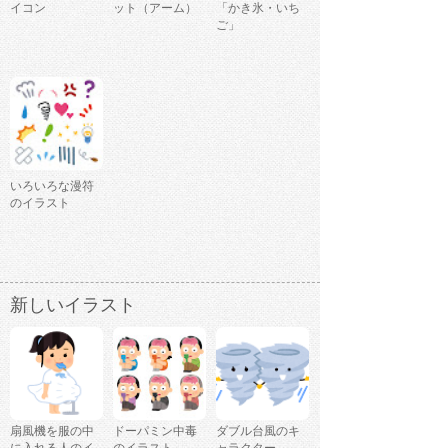
イコン
ット（アーム）
「かき氷・いち
ご」
いろいろな漫符
のイラスト
新しいイラスト
扇風機を服の中
ドーパミン中毒
ダブル台風のキ
に入れる人のイ
のイラスト
ャラクター