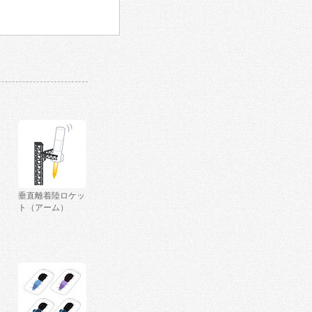
垂直離着陸ロケッ
ト（アーム）