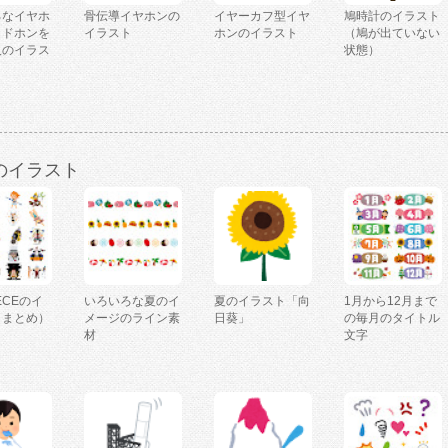
ろなイヤホ
骨伝導イヤホンの
イヤーカフ型イヤ
鳩時計のイラスト
ッドホンを
イラスト
ホンのイラスト
（鳩が出ていない
人のイラス
状態）
のイラスト
IECEのイ
いろいろな夏のイ
夏のイラスト「向
1月から12月まで
（まとめ）
メージのライン素
日葵」
の毎月のタイトル
材
文字