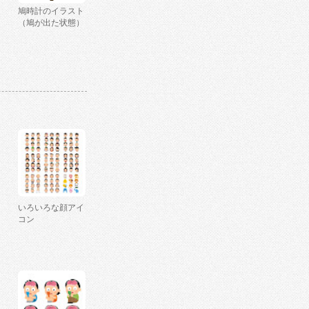
鳩時計のイラスト
（鳩が出た状態）
いろいろな顔アイ
コン