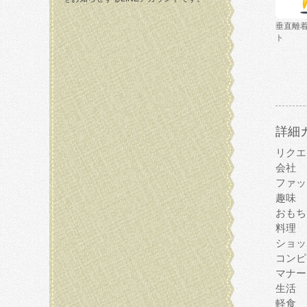
垂直離
ト
詳細
リクエ
会社
ファッ
趣味
おもち
料理
ショッ
コンピ
マナー
生活
軽食