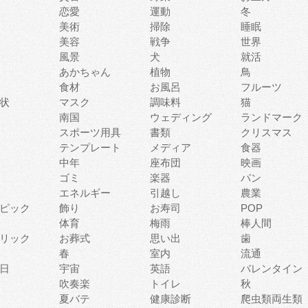
恋愛
運動
冬
美術
掃除
睡眠
美容
戦争
世界
風景
犬
就活
あかちゃん
植物
鳥
食材
お風呂
フルーツ
状
マスク
調味料
猫
南国
ウェディング
ランドマーク
スポーツ用具
書類
クリスマス
テンプレート
メディア
食器
中年
座布団
映画
ゴミ
楽器
パン
エネルギー
引越し
農業
ピック
飾り
お寿司
POP
体育
梅雨
棒人間
リック
お葬式
思い出
歯
春
室内
流通
日
宇宙
英語
バレンタイン
吹奏楽
トイレ
秋
夏バテ
健康診断
爬虫類両生類