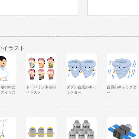
いイラスト
を服の中に
ドーパミン中毒の
ダブル台風のキャ
台風のキャラクタ
人のイラス
イラスト
ラクター
ー