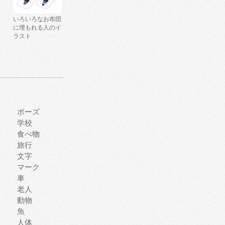
いろいろなお布団
に埋もれる人のイ
ラスト
ポーズ
学校
食べ物
旅行
文字
マーク
車
老人
動物
魚
人体