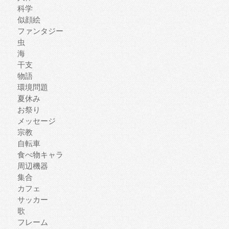
科学
似顔絵
ファンタジー
虫
海
干支
物語
環境問題
夏休み
お祭り
メッセージ
宗教
自転車
食べ物キャラ
周辺機器
集合
カフェ
サッカー
歌
フレーム