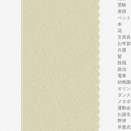
受験
表情
ペット
本
花
文房具
お年賀
介護
髪
怪我
政治
電車
幼稚園
オリン
ダンス
メタボ
運動会
お誕生
野球
卒業式