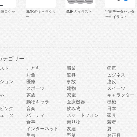
着陸ロケッ
SMRのキャラクタ
SMRのイラスト
宇宙データセンタ
ー
ーのイラスト
カテゴリー
スト
こども
職業
病気
お金
道具
ビジネス
ション
医療
事故
違反
スポーツ
建物
スイーツ
ゃ
家族
家電
キャラクター
動物キャラ
医療機器
機械
ピング
音楽
飲み物
日本
ューター
パーティ
スマートフォン
家具
食事
乗り物
若者
インターネット
友達
夏
災害
野菜
お正月