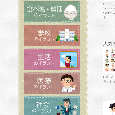
いろい
ン・ヘ
つけた
ト
人気
ONE P
ラスト