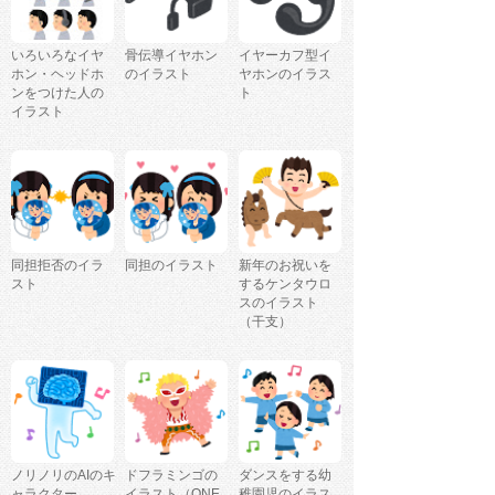
いろいろなイヤ
骨伝導イヤホン
イヤーカフ型イ
ホン・ヘッドホ
のイラスト
ヤホンのイラス
ンをつけた人の
ト
イラスト
同担拒否のイラ
同担のイラスト
新年のお祝いを
スト
するケンタウロ
スのイラスト
（干支）
ノリノリのAIのキ
ドフラミンゴの
ダンスをする幼
ャラクター
イラスト（ONE
稚園児のイラス