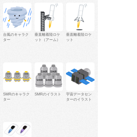
台風のキャラク
垂直離着陸ロケ
垂直離着陸ロケ
ター
ット（アーム）
ット
SMRのキャラク
SMRのイラスト
宇宙データセン
ター
ターのイラスト