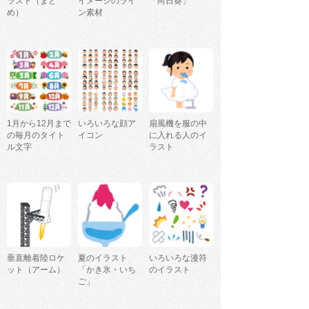
ラスト（まと
イメージのライ
「向日葵」
め）
ン素材
1月から12月まで
いろいろな顔ア
扇風機を服の中
の毎月のタイト
イコン
に入れる人のイ
ル文字
ラスト
垂直離着陸ロケ
夏のイラスト
いろいろな漫符
ット（アーム）
「かき氷・いち
のイラスト
ご」