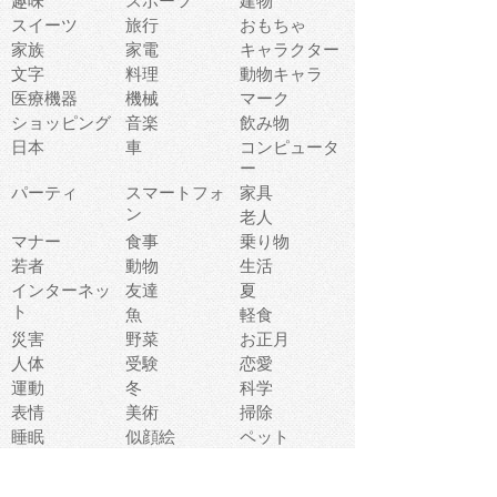
趣味
スポーツ
建物
スイーツ
旅行
おもちゃ
家族
家電
キャラクター
文字
料理
動物キャラ
医療機器
機械
マーク
ショッピング
音楽
飲み物
日本
車
コンピュータ
ー
パーティ
スマートフォ
家具
ン
老人
マナー
食事
乗り物
若者
動物
生活
インターネッ
友達
夏
ト
魚
軽食
災害
野菜
お正月
人体
受験
恋愛
運動
冬
科学
表情
美術
掃除
睡眠
似顔絵
ペット
美容
戦争
世界
ファンタジー
本
風景