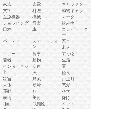
家族
家電
キャラクター
文字
料理
動物キャラ
医療機器
機械
マーク
ショッピング
音楽
飲み物
日本
車
コンピュータ
ー
パーティ
スマートフォ
家具
ン
老人
マナー
食事
乗り物
若者
動物
生活
インターネッ
友達
夏
ト
魚
軽食
災害
野菜
お正月
人体
受験
恋愛
運動
冬
科学
表情
美術
掃除
睡眠
似顔絵
ペット
美容
戦争
世界
ファンタジー
本
風景
犬
就活
虫