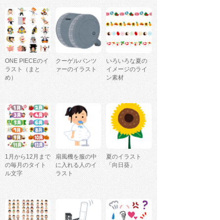
ONE PIECEのイ
クーゲルパンツ
いろいろな夏の
ラスト（まと
ァーのイラスト
イメージのライ
め）
ン素材
1月から12月まで
扇風機を服の中
夏のイラスト
の毎月のタイト
に入れる人のイ
「向日葵」
ル文字
ラスト