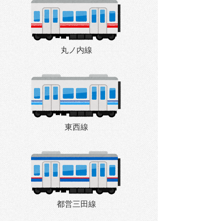
丸ノ内線
東西線
都営三田線