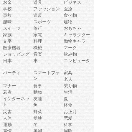
お金
道具
ビジネス
学校
ファッション
医療
事故
違反
食べ物
趣味
スポーツ
建物
スイーツ
旅行
おもちゃ
家族
家電
キャラクター
文字
料理
動物キャラ
医療機器
機械
マーク
ショッピング
音楽
飲み物
日本
車
コンピュータ
ー
パーティ
スマートフォ
家具
ン
老人
マナー
食事
乗り物
若者
動物
生活
インターネッ
友達
夏
ト
魚
軽食
災害
野菜
お正月
人体
受験
恋愛
運動
冬
科学
表情
美術
掃除