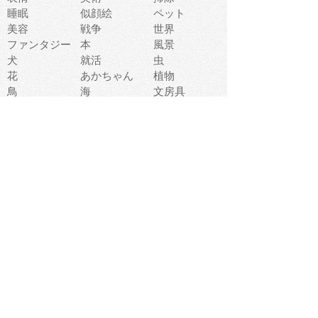
睡眠
似顔絵
ペット
美容
戦争
世界
ファンタジー
本
風景
犬
就活
虫
花
あかちゃん
植物
鳥
海
文房具
食材
お風呂
フルーツ
干支
お年賀状
マスク
調味料
猫
物語
介護
南国
ウェディング
ランドマーク
環境問題
髪
スポーツ用具
書類
クリスマス
夏休み
怪我
テンプレート
メディア
食器
お祭り
政治
中年
座布団
映画
メッセージ
電車
ゴミ
楽器
パン
宗教
幼稚園
エネルギー
引越し
農業
自転車
オリンピック
飾り
お寿司