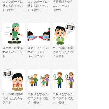
ロングボードに
ロングボードに
活動量計を使う
乗る人のイラス
乗る人のイラス
人のイラスト
ト（女性）
ト（男性）
（女性）
スケボーに乗る
スカイダイビン
ゲーム機の抽選
女の子のイラス
グのイラスト
に当たった人の
ト
（カップル）
イラスト
ゲーム機の抽選
虫取りをする人
虫取りをする人
に外れた人のイ
のイラスト（親
のイラスト（大
ラスト
子・長袖）
人・長袖）