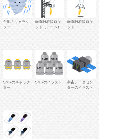
台風のキャラク
垂直離着陸ロケ
垂直離着陸ロケ
ター
ット（アーム）
ット
SMRのキャラク
SMRのイラスト
宇宙データセン
ター
ターのイラスト