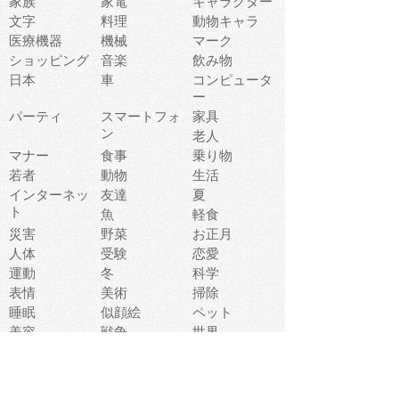
家族
家電
キャラクター
文字
料理
動物キャラ
医療機器
機械
マーク
ショッピング
音楽
飲み物
日本
車
コンピュータ
ー
パーティ
スマートフォ
家具
ン
老人
マナー
食事
乗り物
若者
動物
生活
インターネッ
友達
夏
ト
魚
軽食
災害
野菜
お正月
人体
受験
恋愛
運動
冬
科学
表情
美術
掃除
睡眠
似顔絵
ペット
美容
戦争
世界
ファンタジー
本
風景
犬
就活
虫
花
あかちゃん
植物