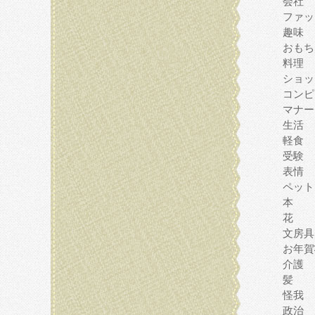
会社
ファッ
趣味
おもち
料理
ショッ
コンピ
マナー
生活
軽食
受験
表情
ペット
本
花
文房具
お年賀
介護
髪
怪我
政治