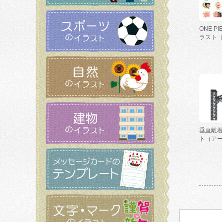
ONE P
ラスト
垂直離
ト（ア