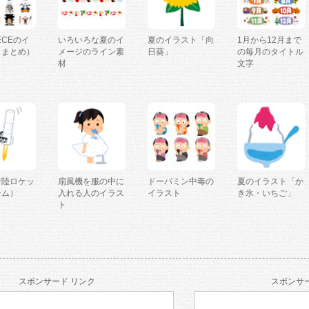
IECEのイ
いろいろな夏のイ
夏のイラスト「向
1月から12月まで
（まとめ）
メージのライン素
日葵」
の毎月のタイトル
材
文字
着陸ロケッ
扇風機を服の中に
ドーパミン中毒の
夏のイラスト「か
ーム）
入れる人のイラス
イラスト
き氷・いちご」
ト
スポンサード リンク
スポンサー