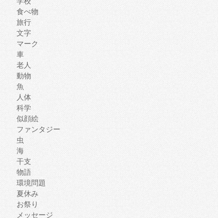
学校
食べ物
旅行
文字
マーク
車
老人
動物
魚
人体
科学
似顔絵
ファンタジー
虫
海
干支
物語
環境問題
夏休み
お祭り
メッセージ