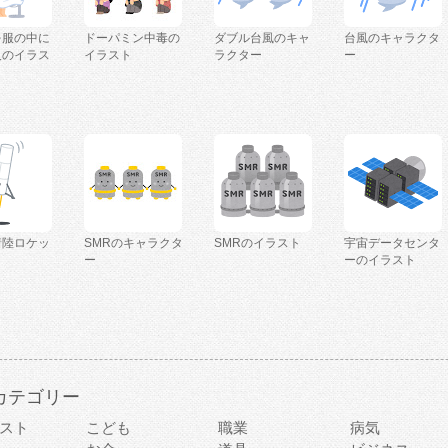
を服の中に
ドーパミン中毒の
ダブル台風のキャ
台風のキャラクタ
人のイラス
イラスト
ラクター
ー
着陸ロケッ
SMRのキャラクタ
SMRのイラスト
宇宙データセンタ
ー
ーのイラスト
カテゴリー
スト
こども
職業
病気