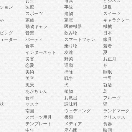
お金
道具
ビジネス
ション
医療
事故
違反
スポーツ
建物
スイーツ
ゃ
家族
家電
キャラクター
動物キャラ
医療機器
機械
ピング
音楽
飲み物
日本
ューター
パーティ
スマートフォン
家具
食事
乗り物
若者
インターネット
友達
夏
災害
野菜
お正月
恋愛
運動
冬
美術
掃除
睡眠
美容
戦争
世界
風景
犬
就活
あかちゃん
植物
鳥
食材
お風呂
フルーツ
状
マスク
調味料
猫
南国
ウェディング
ランドマーク
スポーツ用具
書類
クリスマス
テンプレート
メディア
食器
中年
座布団
映画