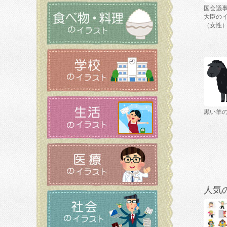
国会議
大臣の
（女性
黒い羊
人気