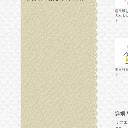
扇風機
入れる
ト
垂直離
ト
詳細
リクエ