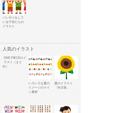
バンザイをして
いる子供たちの
イラスト
人気のイラスト
ONE PIECEのイ
ラスト（まと
め）
いろいろな夏の
夏のイラスト
イメージのライ
「向日葵」
ン素材