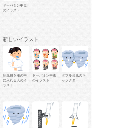
ドーパミン中毒
のイラスト
新しいイラスト
扇風機を服の中
ドーパミン中毒
ダブル台風のキ
に入れる人のイ
のイラスト
ャラクター
ラスト