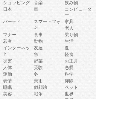
ショッピング
音楽
飲み物
日本
車
コンピュータ
ー
パーティ
スマートフォ
家具
ン
老人
マナー
食事
乗り物
若者
動物
生活
インターネッ
友達
夏
ト
魚
軽食
災害
野菜
お正月
人体
受験
恋愛
運動
冬
科学
表情
美術
掃除
睡眠
似顔絵
ペット
美容
戦争
世界
ファンタジー
本
風景
犬
就活
虫
花
あかちゃん
植物
鳥
海
文房具
食材
お風呂
フルーツ
干支
お年賀状
マスク