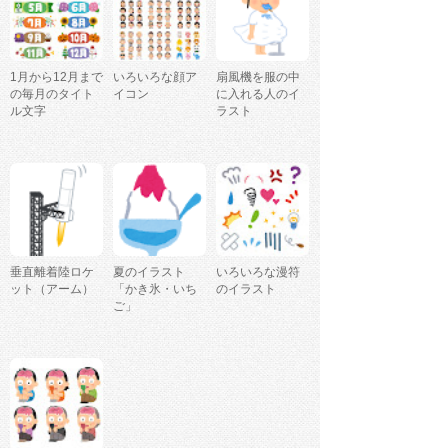
1月から12月まで
いろいろな顔ア
扇風機を服の中
の毎月のタイト
イコン
に入れる人のイ
ル文字
ラスト
垂直離着陸ロケ
夏のイラスト
いろいろな漫符
ット（アーム）
「かき氷・いち
のイラスト
ご」