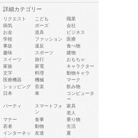
詳細カテゴリー
リクエスト
こども
職業
病気
ポーズ
会社
お金
道具
ビジネス
学校
ファッション
医療
事故
違反
食べ物
趣味
スポーツ
建物
スイーツ
旅行
おもちゃ
家族
家電
キャラクター
文字
料理
動物キャラ
医療機器
機械
マーク
ショッピング
音楽
飲み物
日本
車
コンピュータ
ー
パーティ
スマートフォ
家具
ン
老人
マナー
食事
乗り物
若者
動物
生活
インターネッ
友達
夏