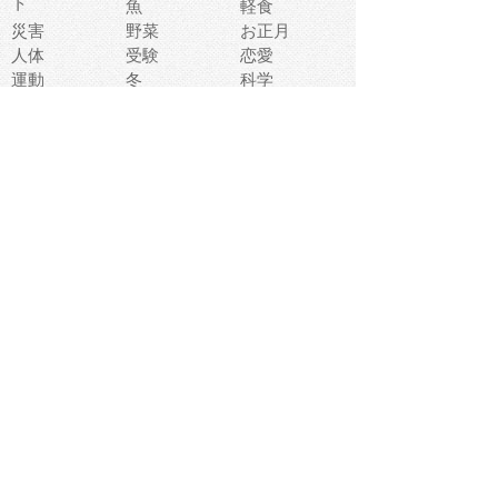
ト
魚
軽食
災害
野菜
お正月
人体
受験
恋愛
運動
冬
科学
表情
美術
掃除
睡眠
似顔絵
ペット
美容
戦争
世界
ファンタジー
本
風景
犬
就活
虫
花
あかちゃん
植物
鳥
海
文房具
食材
お風呂
フルーツ
干支
お年賀状
マスク
調味料
猫
物語
介護
南国
ウェディング
ランドマーク
環境問題
髪
スポーツ用具
書類
クリスマス
夏休み
怪我
テンプレート
メディア
食器
お祭り
政治
中年
座布団
映画
メッセージ
電車