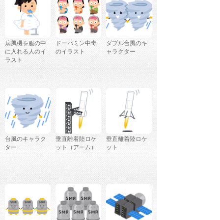
扇風機を服の中
ドーパミン中毒
ダブル台風のキ
に入れる人のイ
のイラスト
ャラクター
ラスト
台風のキャラク
垂直離着陸ロケ
垂直離着陸ロケ
ター
ット（アーム）
ット