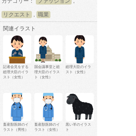
カテゴリー：
ファッション
,
リクエスト
,
職業
関連イラスト
記者会見をする
国会議事堂と総
総理大臣のイラ
総理大臣のイラ
理大臣のイラス
スト（女性）
スト（女性）
ト（女性）
畜産獣医師のイ
畜産獣医師のイ
黒い羊のイラス
ラスト（男性）
ラスト（女性）
ト