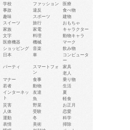
学校
ファッション
医療
事故
違反
食べ物
趣味
スポーツ
建物
スイーツ
旅行
おもちゃ
家族
家電
キャラクター
文字
料理
動物キャラ
医療機器
機械
マーク
ショッピング
音楽
飲み物
日本
車
コンピュータ
ー
パーティ
スマートフォ
家具
ン
老人
マナー
食事
乗り物
若者
動物
生活
インターネッ
友達
夏
ト
魚
軽食
災害
野菜
お正月
人体
受験
恋愛
運動
冬
科学
表情
美術
掃除