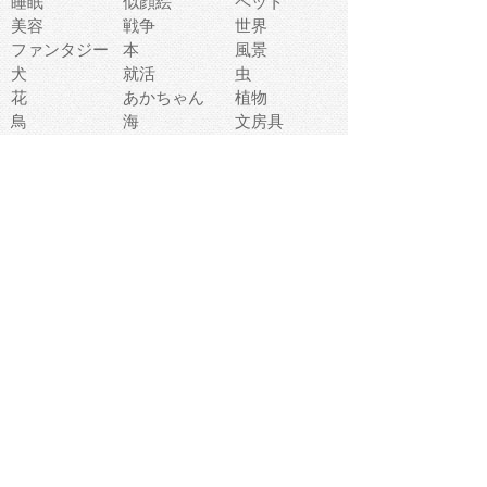
睡眠
似顔絵
ペット
美容
戦争
世界
ファンタジー
本
風景
犬
就活
虫
花
あかちゃん
植物
鳥
海
文房具
食材
お風呂
フルーツ
干支
お年賀状
マスク
調味料
猫
物語
介護
南国
ウェディング
ランドマーク
環境問題
髪
スポーツ用具
書類
クリスマス
夏休み
怪我
テンプレート
メディア
食器
お祭り
政治
中年
座布団
映画
メッセージ
電車
ゴミ
楽器
パン
宗教
幼稚園
エネルギー
引越し
農業
自転車
オリンピック
飾り
お寿司
POP
食べ物キャラ
ダンス