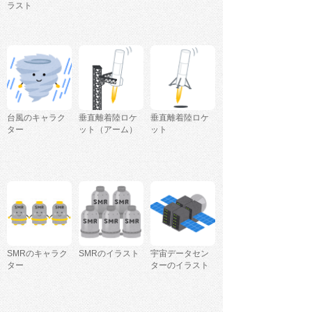
ラスト
台風のキャラク
垂直離着陸ロケ
垂直離着陸ロケ
ター
ット（アーム）
ット
SMRのキャラク
SMRのイラスト
宇宙データセン
ター
ターのイラスト