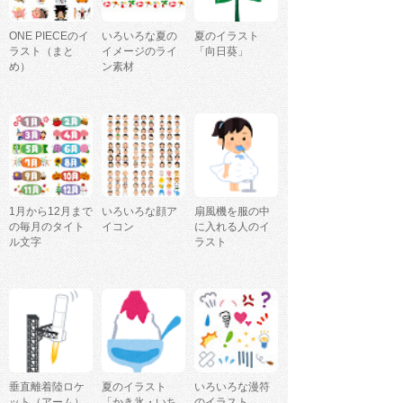
ONE PIECEのイ
いろいろな夏の
夏のイラスト
ラスト（まと
イメージのライ
「向日葵」
め）
ン素材
1月から12月まで
いろいろな顔ア
扇風機を服の中
の毎月のタイト
イコン
に入れる人のイ
ル文字
ラスト
垂直離着陸ロケ
夏のイラスト
いろいろな漫符
ット（アーム）
「かき氷・いち
のイラスト