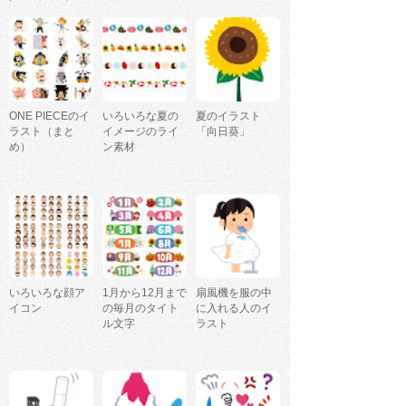
ONE PIECEのイ
いろいろな夏の
夏のイラスト
ラスト（まと
イメージのライ
「向日葵」
め）
ン素材
いろいろな顔ア
1月から12月まで
扇風機を服の中
イコン
の毎月のタイト
に入れる人のイ
ル文字
ラスト