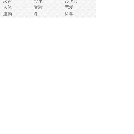
災害
野菜
お正月
人体
受験
恋愛
運動
冬
科学
表情
美術
掃除
睡眠
似顔絵
ペット
美容
戦争
世界
ファンタジー
本
風景
犬
就活
虫
花
あかちゃん
植物
鳥
海
文房具
食材
お風呂
フルーツ
干支
お年賀状
マスク
調味料
猫
物語
介護
南国
ウェディング
ランドマーク
環境問題
髪
スポーツ用具
書類
クリスマス
夏休み
怪我
テンプレート
メディア
食器
お祭り
政治
中年
座布団
映画
メッセージ
電車
ゴミ
楽器
パン