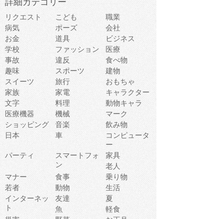
詳細カテゴリー
リクエスト
こども
職業
病気
ポーズ
会社
お金
道具
ビジネス
学校
ファッション
医療
事故
違反
食べ物
趣味
スポーツ
建物
スイーツ
旅行
おもちゃ
家族
家電
キャラクター
文字
料理
動物キャラ
医療機器
機械
マーク
ショッピング
音楽
飲み物
日本
車
コンピュータ
ー
パーティ
スマートフォ
家具
ン
老人
マナー
食事
乗り物
若者
動物
生活
インターネッ
友達
夏
ト
魚
軽食