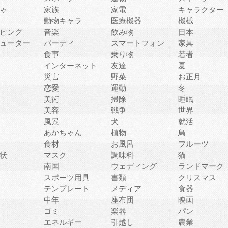
ゃ
家族
家電
キャラクター
動物キャラ
医療機器
機械
ピング
音楽
飲み物
日本
ューター
パーティ
スマートフォン
家具
食事
乗り物
若者
インターネット
友達
夏
災害
野菜
お正月
恋愛
運動
冬
美術
掃除
睡眠
美容
戦争
世界
風景
犬
就活
あかちゃん
植物
鳥
食材
お風呂
フルーツ
状
マスク
調味料
猫
南国
ウェディング
ランドマーク
スポーツ用具
書類
クリスマス
テンプレート
メディア
食器
中年
座布団
映画
ゴミ
楽器
パン
エネルギー
引越し
農業