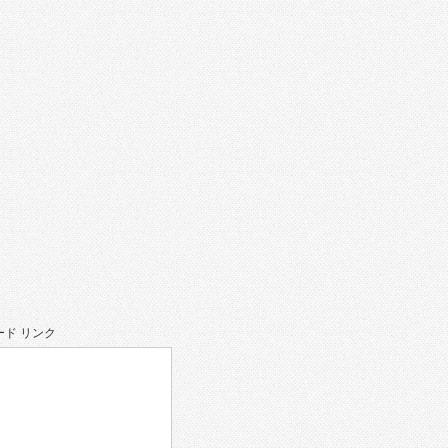
。
ド リンク