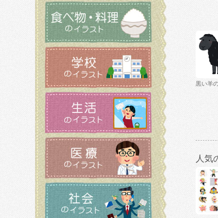
黒い羊
人気