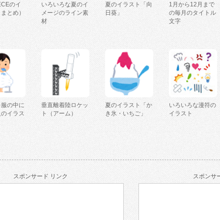
IECEのイ
いろいろな夏のイ
夏のイラスト「向
1月から12月まで
（まとめ）
メージのライン素
日葵」
の毎月のタイトル
材
文字
を服の中に
垂直離着陸ロケッ
夏のイラスト「か
いろいろな漫符の
人のイラス
ト（アーム）
き氷・いちご」
イラスト
スポンサード リンク
スポンサー