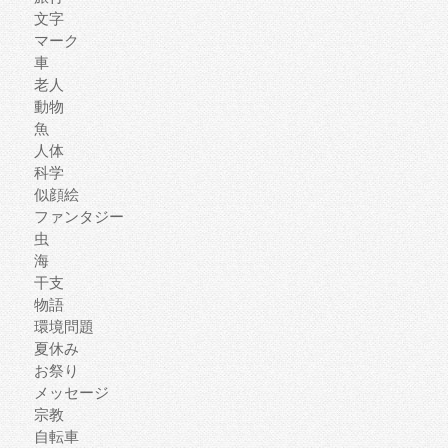
文字
マーク
車
老人
動物
魚
人体
科学
似顔絵
ファンタジー
虫
海
干支
物語
環境問題
夏休み
お祭り
メッセージ
宗教
自転車