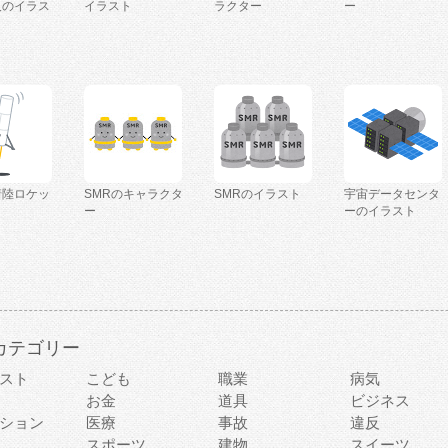
人のイラス
イラスト
ラクター
ー
着陸ロケッ
SMRのキャラクタ
SMRのイラスト
宇宙データセンタ
ー
ーのイラスト
カテゴリー
スト
こども
職業
病気
お金
道具
ビジネス
ション
医療
事故
違反
スポーツ
建物
スイーツ