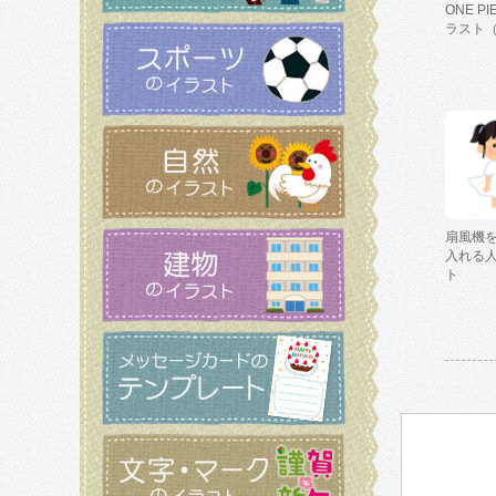
ONE P
ラスト
扇風機
入れる
ト