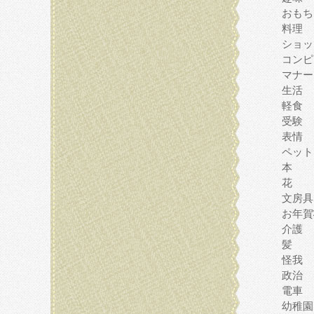
おもち
料理
ショッ
コンピ
マナー
生活
軽食
受験
表情
ペット
本
花
文房具
お年賀
介護
髪
怪我
政治
電車
幼稚園