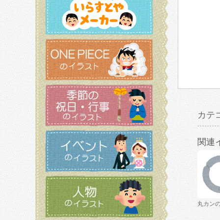
カテ
関連
丸カン