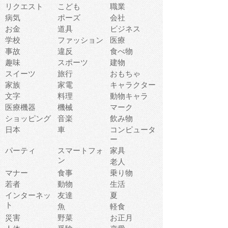
リクエスト
こども
職業
病気
ポーズ
会社
お金
道具
ビジネス
学校
ファッション
医療
事故
違反
食べ物
趣味
スポーツ
建物
スイーツ
旅行
おもちゃ
家族
家電
キャラクター
文字
料理
動物キャラ
医療機器
機械
マーク
ショッピング
音楽
飲み物
日本
車
コンピュータ
ー
パーティ
スマートフォ
家具
ン
老人
マナー
食事
乗り物
若者
動物
生活
インターネッ
友達
夏
ト
魚
軽食
災害
野菜
お正月