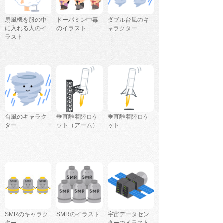
扇風機を服の中
ドーパミン中毒
ダブル台風のキ
に入れる人のイ
のイラスト
ャラクター
ラスト
台風のキャラク
垂直離着陸ロケ
垂直離着陸ロケ
ター
ット（アーム）
ット
SMRのキャラク
SMRのイラスト
宇宙データセン
ター
ターのイラスト