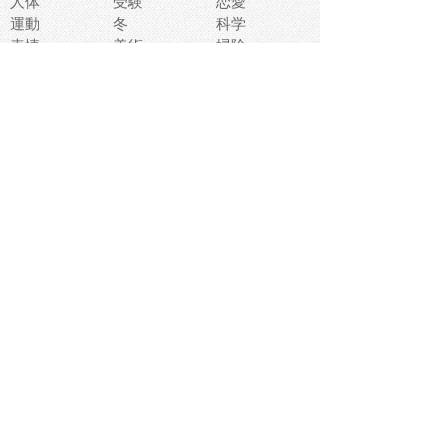
人体
受験
恋愛
運動
冬
科学
表情
美術
掃除
睡眠
似顔絵
ペット
美容
戦争
世界
ファンタジー
本
風景
犬
就活
虫
花
あかちゃん
植物
鳥
海
文房具
食材
お風呂
フルーツ
干支
お年賀状
マスク
調味料
猫
物語
介護
南国
ウェディング
ランドマーク
環境問題
髪
スポーツ用具
書類
クリスマス
夏休み
怪我
テンプレート
メディア
食器
お祭り
政治
中年
座布団
映画
メッセージ
電車
ゴミ
楽器
パン
宗教
幼稚園
エネルギー