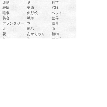
運動
冬
科学
表情
美術
掃除
睡眠
似顔絵
ペット
美容
戦争
世界
ファンタジー
本
風景
犬
就活
虫
花
あかちゃん
植物
鳥
海
文房具
食材
お風呂
フルーツ
干支
お年賀状
マスク
調味料
猫
物語
介護
南国
ウェディング
ランドマーク
環境問題
髪
スポーツ用具
書類
クリスマス
夏休み
怪我
テンプレート
メディア
食器
お祭り
政治
中年
座布団
映画
メッセージ
電車
ゴミ
楽器
パン
宗教
幼稚園
エネルギー