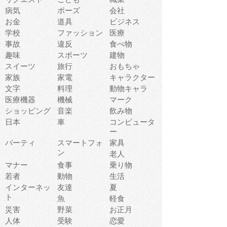
病気
ポーズ
会社
お金
道具
ビジネス
学校
ファッション
医療
事故
違反
食べ物
趣味
スポーツ
建物
スイーツ
旅行
おもちゃ
家族
家電
キャラクター
文字
料理
動物キャラ
医療機器
機械
マーク
ショッピング
音楽
飲み物
日本
車
コンピュータ
ー
パーティ
スマートフォ
家具
ン
老人
マナー
食事
乗り物
若者
動物
生活
インターネッ
友達
夏
ト
魚
軽食
災害
野菜
お正月
人体
受験
恋愛