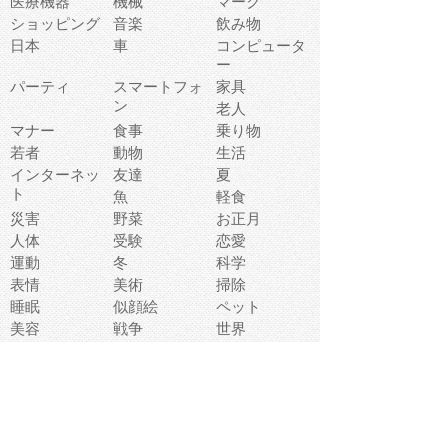
医療機器
機械
マーク
ショッピング
音楽
飲み物
日本
車
コンピュータ
ー
パーティ
スマートフォ
家具
ン
老人
マナー
食事
乗り物
若者
動物
生活
インターネッ
友達
夏
ト
魚
軽食
災害
野菜
お正月
人体
受験
恋愛
運動
冬
科学
表情
美術
掃除
睡眠
似顔絵
ペット
美容
戦争
世界
ファンタジー
本
風景
犬
就活
虫
花
あかちゃん
植物
鳥
海
文房具
食材
お風呂
フルーツ