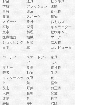
お金
道具
ビジネス
学校
ファッション
医療
事故
違反
食べ物
趣味
スポーツ
建物
スイーツ
旅行
おもちゃ
家族
家電
キャラクター
文字
料理
動物キャラ
医療機器
機械
マーク
ショッピング
音楽
飲み物
日本
車
コンピュータ
ー
パーティ
スマートフォ
家具
ン
老人
マナー
食事
乗り物
若者
動物
生活
インターネッ
友達
夏
ト
魚
軽食
災害
野菜
お正月
人体
受験
恋愛
運動
冬
科学
表情
美術
掃除