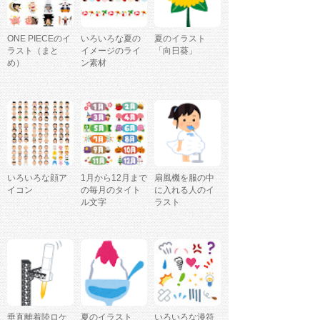
ONE PIECEのイ
いろいろな夏の
夏のイラスト
ラスト（まと
イメージのライ
「向日葵」
め）
ン素材
いろいろな顔ア
1月から12月まで
扇風機を服の中
イコン
の毎月のタイト
に入れる人のイ
ル文字
ラスト
垂直離着陸ロケ
夏のイラスト
いろいろな漫符