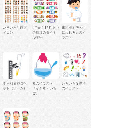
いろいろな顔ア
1月から12月まで
扇風機を服の中
イコン
の毎月のタイト
に入れる人のイ
ル文字
ラスト
垂直離着陸ロケ
夏のイラスト
いろいろな漫符
ット（アーム）
「かき氷・いち
のイラスト
ご」