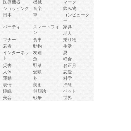
医療機器
機械
マーク
ショッピング
音楽
飲み物
日本
車
コンピュータ
ー
パーティ
スマートフォ
家具
ン
老人
マナー
食事
乗り物
若者
動物
生活
インターネッ
友達
夏
ト
魚
軽食
災害
野菜
お正月
人体
受験
恋愛
運動
冬
科学
表情
美術
掃除
睡眠
似顔絵
ペット
美容
戦争
世界
ファンタジー
本
風景
犬
就活
虫
花
あかちゃん
植物
鳥
海
文房具
食材
お風呂
フルーツ