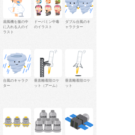
扇風機を服の中
ドーパミン中毒
ダブル台風のキ
に入れる人のイ
のイラスト
ャラクター
ラスト
台風のキャラク
垂直離着陸ロケ
垂直離着陸ロケ
ター
ット（アーム）
ット