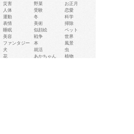
災害
野菜
お正月
人体
受験
恋愛
運動
冬
科学
表情
美術
掃除
睡眠
似顔絵
ペット
美容
戦争
世界
ファンタジー
本
風景
犬
就活
虫
花
あかちゃん
植物
鳥
海
文房具
食材
お風呂
フルーツ
干支
お年賀状
マスク
調味料
猫
物語
介護
南国
ウェディング
ランドマーク
環境問題
髪
スポーツ用具
書類
クリスマス
夏休み
怪我
テンプレート
メディア
食器
お祭り
政治
中年
座布団
映画
メッセージ
電車