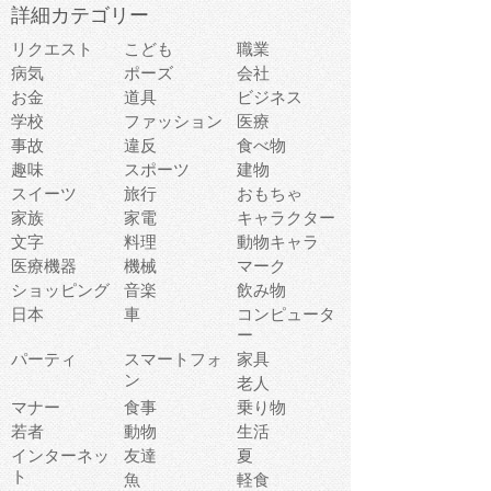
詳細カテゴリー
リクエスト
こども
職業
病気
ポーズ
会社
お金
道具
ビジネス
学校
ファッション
医療
事故
違反
食べ物
趣味
スポーツ
建物
スイーツ
旅行
おもちゃ
家族
家電
キャラクター
文字
料理
動物キャラ
医療機器
機械
マーク
ショッピング
音楽
飲み物
日本
車
コンピュータ
ー
パーティ
スマートフォ
家具
ン
老人
マナー
食事
乗り物
若者
動物
生活
インターネッ
友達
夏
ト
魚
軽食