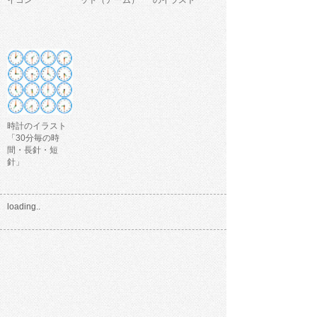
イコン
ット（アーム）
のイラスト
時計のイラスト
「30分毎の時
間・長針・短
針」
loading..