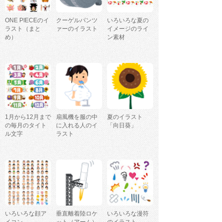
ONE PIECEのイ
クーゲルパンツ
いろいろな夏の
ラスト（まと
ァーのイラスト
イメージのライ
め）
ン素材
1月から12月まで
扇風機を服の中
夏のイラスト
の毎月のタイト
に入れる人のイ
「向日葵」
ル文字
ラスト
いろいろな顔ア
垂直離着陸ロケ
いろいろな漫符