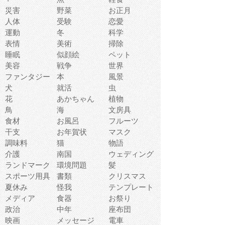
災害
野菜
お正月
人体
受験
恋愛
運動
冬
科学
表情
美術
掃除
睡眠
似顔絵
ペット
美容
戦争
世界
ファンタジー
本
風景
犬
就活
虫
花
あかちゃん
植物
鳥
海
文房具
食材
お風呂
フルーツ
干支
お年賀状
マスク
調味料
猫
物語
介護
南国
ウェディング
ランドマーク
環境問題
髪
スポーツ用具
書類
クリスマス
夏休み
怪我
テンプレート
メディア
食器
お祭り
政治
中年
座布団
映画
メッセージ
電車