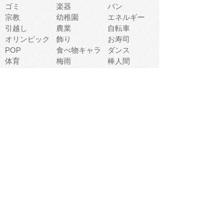
ゴミ
楽器
パン
宗教
幼稚園
エネルギー
引越し
農業
自転車
オリンピック
飾り
お寿司
POP
食べ物キャラ
ダンス
体育
梅雨
棒人間
周辺機器
メタボリック
お葬式
思い出
歯
集合
運動会
春
室内
流通
カフェ
お誕生日
宇宙
英語
バレンタイン
サッカー
野球
吹奏楽
トイレ
秋
歌
卒業式
夏バテ
健康診断
爬虫類両生類
フレーム
新社会人
天気
洗濯
ハロウィン
お弁当
ぴょこ
文化祭
ライン
古代生物
ゴールデンウ
ィーク
深海
漁業
貝