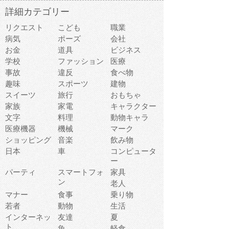
詳細カテゴリー
リクエスト
こども
職業
病気
ポーズ
会社
お金
道具
ビジネス
学校
ファッション
医療
事故
違反
食べ物
趣味
スポーツ
建物
スイーツ
旅行
おもちゃ
家族
家電
キャラクター
文字
料理
動物キャラ
医療機器
機械
マーク
ショッピング
音楽
飲み物
日本
車
コンピュータ
ー
パーティ
スマートフォ
家具
ン
老人
マナー
食事
乗り物
若者
動物
生活
インターネッ
友達
夏
ト
魚
軽食