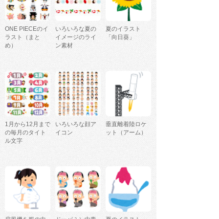
ONE PIECEのイ
いろいろな夏の
夏のイラスト
ラスト（まと
イメージのライ
「向日葵」
め）
ン素材
1月から12月まで
いろいろな顔ア
垂直離着陸ロケ
の毎月のタイト
イコン
ット（アーム）
ル文字