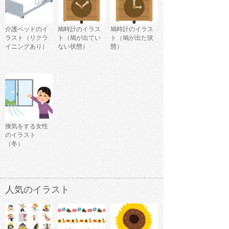
介護ベッドのイ
鳩時計のイラス
鳩時計のイラス
ラスト（リクラ
ト（鳩が出てい
ト（鳩が出た状
イニングあり）
ない状態）
態）
換気をする女性
のイラスト
（冬）
人気のイラスト