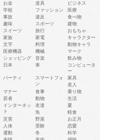
お金
道具
ビジネス
学校
ファッション
医療
事故
違反
食べ物
趣味
スポーツ
建物
スイーツ
旅行
おもちゃ
家族
家電
キャラクター
文字
料理
動物キャラ
医療機器
機械
マーク
ショッピング
音楽
飲み物
日本
車
コンピュータ
ー
パーティ
スマートフォ
家具
ン
老人
マナー
食事
乗り物
若者
動物
生活
インターネッ
友達
夏
ト
魚
軽食
災害
野菜
お正月
人体
受験
恋愛
運動
冬
科学
表情
美術
掃除