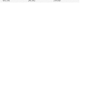
睡眠
似顔絵
ペット
美容
戦争
世界
ファンタジー
本
風景
犬
就活
虫
花
あかちゃん
植物
鳥
海
文房具
食材
お風呂
フルーツ
干支
お年賀状
マスク
調味料
猫
物語
介護
南国
ウェディング
ランドマーク
環境問題
髪
スポーツ用具
書類
クリスマス
夏休み
怪我
テンプレート
メディア
食器
お祭り
政治
中年
座布団
映画
メッセージ
電車
ゴミ
楽器
パン
宗教
幼稚園
エネルギー
引越し
農業
自転車
オリンピック
飾り
お寿司