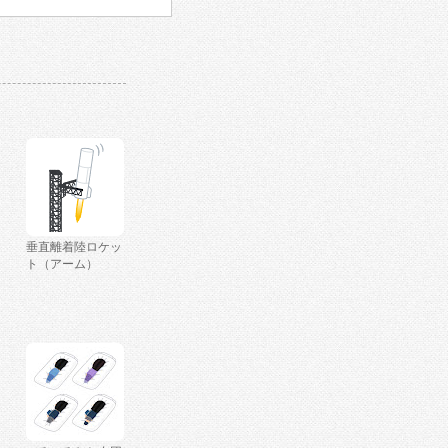
垂直離着陸ロケッ
ト（アーム）