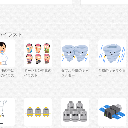
いイラスト
を服の中に
ドーパミン中毒の
ダブル台風のキャ
台風のキャラクタ
人のイラス
イラスト
ラクター
ー