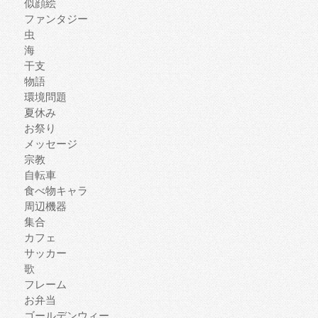
似顔絵
ファンタジー
虫
海
干支
物語
環境問題
夏休み
お祭り
メッセージ
宗教
自転車
食べ物キャラ
周辺機器
集合
カフェ
サッカー
歌
フレーム
お弁当
ゴールデンウィー