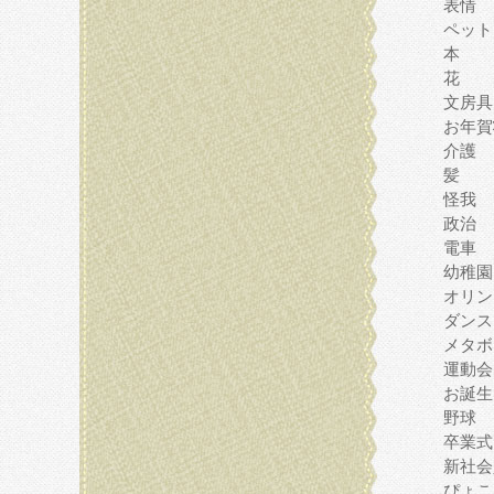
表情
ペット
本
花
文房具
お年賀
介護
髪
怪我
政治
電車
幼稚園
オリン
ダンス
メタボ
運動会
お誕生
野球
卒業式
新社会
ぴょこ