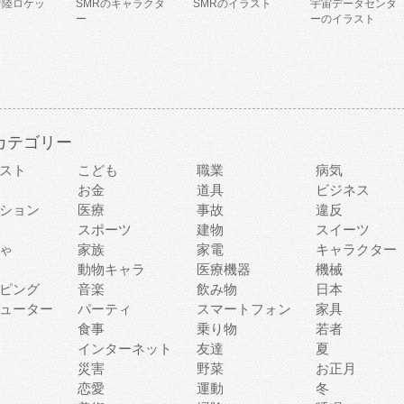
着陸ロケッ
SMRのキャラクタ
SMRのイラスト
宇宙データセンタ
ー
ーのイラスト
カテゴリー
スト
こども
職業
病気
お金
道具
ビジネス
ション
医療
事故
違反
スポーツ
建物
スイーツ
ゃ
家族
家電
キャラクター
動物キャラ
医療機器
機械
ピング
音楽
飲み物
日本
ューター
パーティ
スマートフォン
家具
食事
乗り物
若者
インターネット
友達
夏
災害
野菜
お正月
恋愛
運動
冬