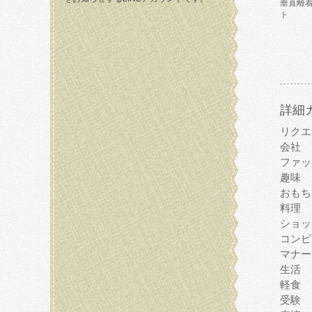
垂直離
ト
詳細
リクエ
会社
ファッ
趣味
おもち
料理
ショッ
コンピ
マナー
生活
軽食
受験