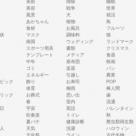
美術
掃除
睡眠
美容
戦争
世界
風景
犬
就活
あかちゃん
植物
鳥
食材
お風呂
フルーツ
状
マスク
調味料
猫
南国
ウェディング
ランドマーク
スポーツ用具
書類
クリスマス
テンプレート
メディア
食器
中年
座布団
映画
ゴミ
楽器
パン
エネルギー
引越し
農業
ピック
飾り
お寿司
POP
体育
梅雨
棒人間
リック
お葬式
思い出
歯
春
室内
流通
日
宇宙
英語
バレンタイン
吹奏楽
トイレ
秋
夏バテ
健康診断
爬虫類両生類
人
天気
洗濯
ハロウィン
文化祭
ライン
古代生物