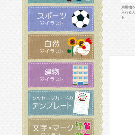
扇風機
入れる
ト