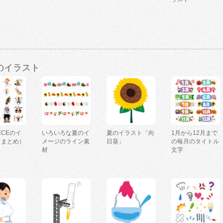
のイラスト
IECEのイ
いろいろな夏のイ
夏のイラスト「向
1月から12月まで
（まとめ）
メージのライン素
日葵」
の毎月のタイトル
材
文字