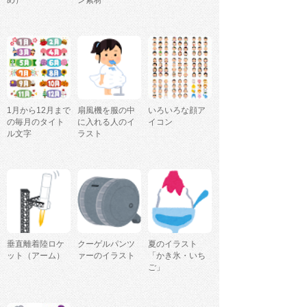
1月から12月まで
扇風機を服の中
いろいろな顔ア
の毎月のタイト
に入れる人のイ
イコン
ル文字
ラスト
垂直離着陸ロケ
クーゲルパンツ
夏のイラスト
ット（アーム）
ァーのイラスト
「かき氷・いち
ご」