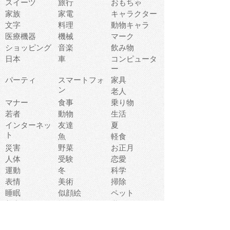
スイーツ
旅行
おもちゃ
家族
家電
キャラクター
文字
料理
動物キャラ
医療機器
機械
マーク
ショッピング
音楽
飲み物
日本
車
コンピュータ
ー
パーティ
スマートフォ
家具
ン
老人
マナー
食事
乗り物
若者
動物
生活
インターネッ
友達
夏
ト
魚
軽食
災害
野菜
お正月
人体
受験
恋愛
運動
冬
科学
表情
美術
掃除
睡眠
似顔絵
ペット
美容
戦争
世界
ファンタジー
本
風景
犬
就活
虫