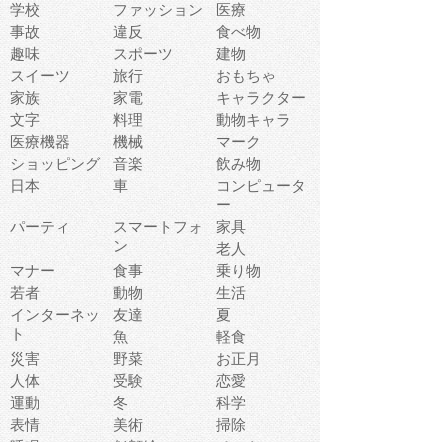
学校
ファッション
医療
事故
違反
食べ物
趣味
スポーツ
建物
スイーツ
旅行
おもちゃ
家族
家電
キャラクター
文字
料理
動物キャラ
医療機器
機械
マーク
ショッピング
音楽
飲み物
日本
車
コンピュータ
ー
パーティ
スマートフォ
家具
ン
老人
マナー
食事
乗り物
若者
動物
生活
インターネッ
友達
夏
ト
魚
軽食
災害
野菜
お正月
人体
受験
恋愛
運動
冬
科学
表情
美術
掃除
睡眠
似顔絵
ペット