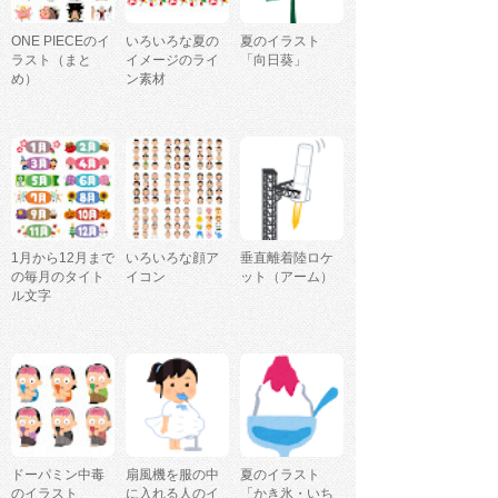
ONE PIECEのイ
いろいろな夏の
夏のイラスト
ラスト（まと
イメージのライ
「向日葵」
め）
ン素材
1月から12月まで
いろいろな顔ア
垂直離着陸ロケ
の毎月のタイト
イコン
ット（アーム）
ル文字
ドーパミン中毒
扇風機を服の中
夏のイラスト
のイラスト
に入れる人のイ
「かき氷・いち