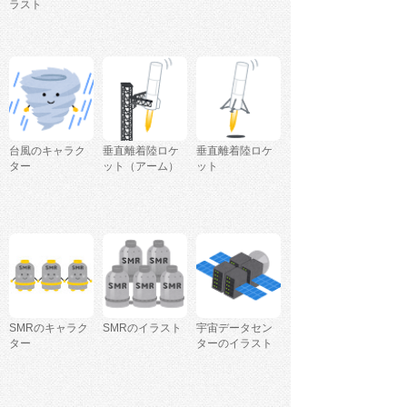
ラスト
台風のキャラク
垂直離着陸ロケ
垂直離着陸ロケ
ター
ット（アーム）
ット
SMRのキャラク
SMRのイラスト
宇宙データセン
ター
ターのイラスト