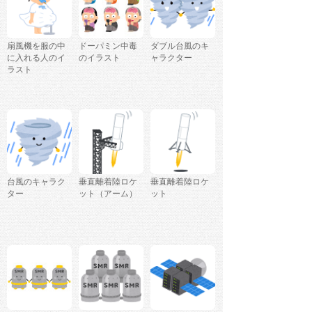
扇風機を服の中
ドーパミン中毒
ダブル台風のキ
に入れる人のイ
のイラスト
ャラクター
ラスト
台風のキャラク
垂直離着陸ロケ
垂直離着陸ロケ
ター
ット（アーム）
ット