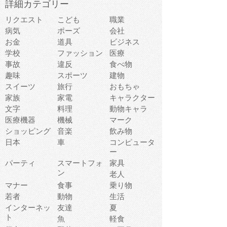
詳細カテゴリー
リクエスト
こども
職業
病気
ポーズ
会社
お金
道具
ビジネス
学校
ファッション
医療
事故
違反
食べ物
趣味
スポーツ
建物
スイーツ
旅行
おもちゃ
家族
家電
キャラクター
文字
料理
動物キャラ
医療機器
機械
マーク
ショッピング
音楽
飲み物
日本
車
コンピュータ
ー
パーティ
スマートフォ
家具
ン
老人
マナー
食事
乗り物
若者
動物
生活
インターネッ
友達
夏
ト
魚
軽食