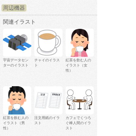
周辺機器
関連イラスト
宇宙データセン
チャイのイラス
紅茶を飲む人の
ターのイラスト
ト
イラスト（女
性）
紅茶を飲む人の
注文用紙のイラ
カフェでくつろ
イラスト（男
スト
ぐ棒人間のイラ
性）
スト