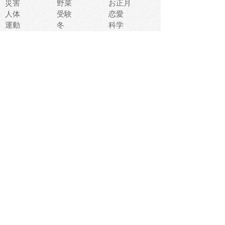
災害
野菜
お正月
人体
受験
恋愛
運動
冬
科学
表情
美術
掃除
睡眠
似顔絵
ペット
美容
戦争
世界
ファンタジー
本
風景
犬
就活
虫
花
あかちゃん
植物
鳥
海
文房具
食材
お風呂
フルーツ
干支
お年賀状
マスク
調味料
猫
物語
介護
南国
ウェディング
ランドマーク
環境問題
髪
スポーツ用具
書類
クリスマス
夏休み
怪我
テンプレート
メディア
食器
お祭り
政治
中年
座布団
映画
メッセージ
電車
ゴミ
楽器
パン